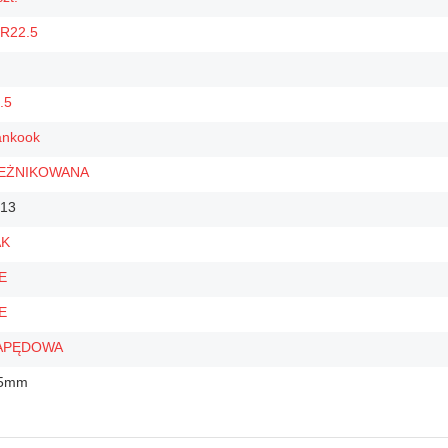
R22.5
.5
nkook
IEŻNIKOWANA
13
AK
E
E
APĘDOWA
.5mm