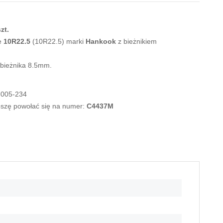
zt.
e
10R22.5
(10R22.5) marki
Hankook
z bieżnikiem
 bieżnika 8.5mm.
-005-234
roszę powołać się na numer:
C4437M