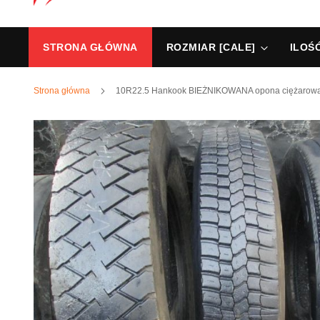
STRONA GŁÓWNA
ROZMIAR [CALE]
ILOŚ
Strona główna
10R22.5 Hankook BIEŻNIKOWANA opona ciężarow
Przejdź
na
koniec
galerii