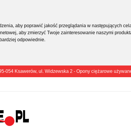
śledzenia, aby poprawić jakość przeglądania w następujących cel
rnetowej
,
aby zmierzyć Twoje zainteresowanie naszymi produkta
 bardziej odpowiednie
.
95-054 Ksawerów, ul. Widzewska 2 - Opony ciężarowe używan