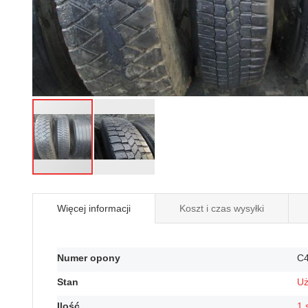
Przejdź
na
Więcej informacji
Koszt i czas wysyłki
początek
galerii
Więcej
Numer opony
C
informacji
Stan
U
Ilość
1 