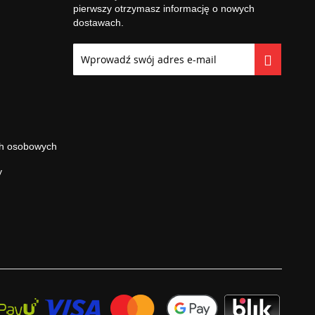
pierwszy otrzymasz informację o nowych
dostawach.
Subskrybuj
nasz
newsletter:
ch osobowych
y