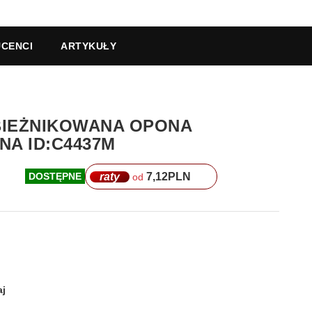
CENCI
ARTYKUŁY
BIEŻNIKOWANA OPONA
A ID:C4437M
raty
7,12
PLN
DOSTĘPNE
od
j