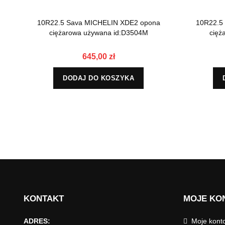
10R22.5 Sava MICHELIN XDE2 opona
10R22.5
ciężarowa używana id:D3504M
cięż
645,00 zł
DODAJ DO KOSZYKA
KONTAKT
MOJE KO
ADRES:
Moje kont