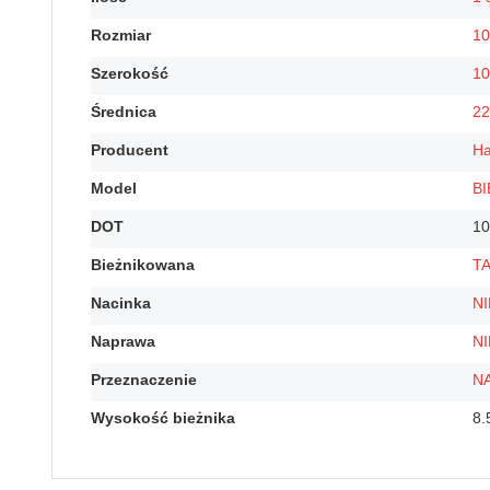
Rozmiar
10
Szerokość
10
Średnica
22
Producent
Ha
Model
B
DOT
10
Bieżnikowana
T
Nacinka
NI
Naprawa
NI
Przeznaczenie
N
Wysokość bieżnika
8