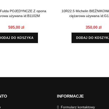
 Fulda POJEDYNCZE Z opona
10R22.5 Michelin BIEŻNIKOW
arowa używana id:B1102M
ciężarowa używana id:G
595,00 zł
350,00 zł
DODAJ DO KOSZYKA
DODAJ DO KOSZYK
NTO
INFORMACJE
o
Formularz kontaktowy