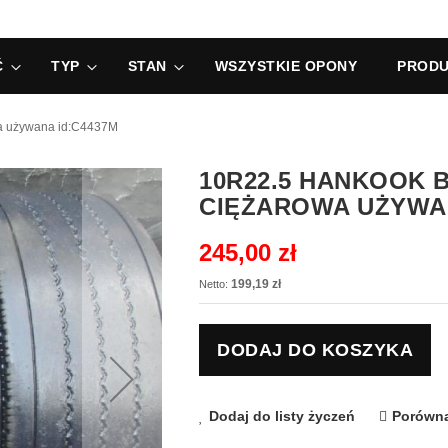
Ć
TYP
STAN
WSZYSTKIE OPONY
PRODU
a używana id:C4437M
10R22.5 HANKOOK 
CIĘŻAROWA UŻYWAN
245,00 zł
199,19 zł
DODAJ DO KOSZYKA
Dodaj do listy życzeń
Porówna