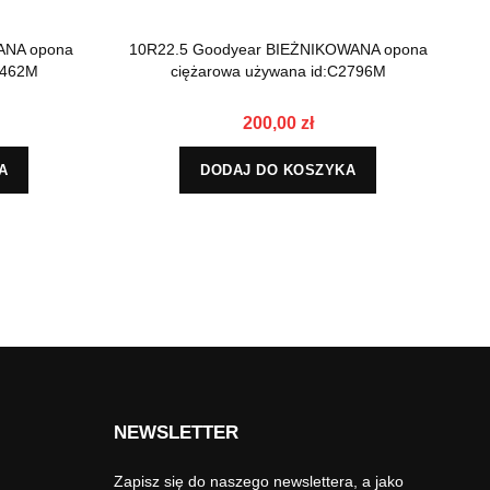
ANA opona
10R22.5 Goodyear BIEŻNIKOWANA opona
10
1462M
ciężarowa używana id:C2796M
200,00 zł
A
DODAJ DO KOSZYKA
NEWSLETTER
Zapisz się do naszego newslettera, a jako