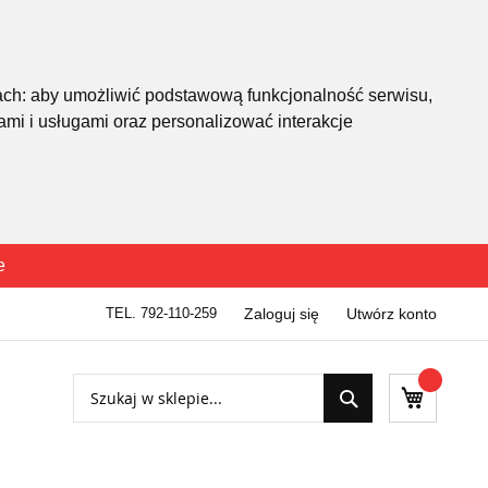
ach:
aby umożliwić podstawową funkcjonalność serwisu
,
mi i usługami oraz personalizować interakcje
e
TEL. 792-110-259
Zaloguj się
Utwórz konto
Szukaj
Mój kosz
Szukaj