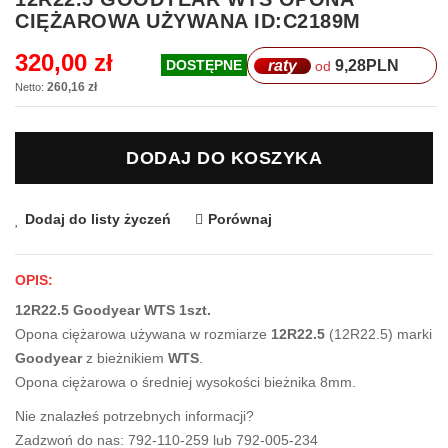
na
CIĘŻAROWA UŻYWANA ID:C2189M
początek
galerii
320,00 zł
raty
9,28
PLN
DOSTĘPNE
od
260,16 zł
DODAJ DO KOSZYKA
Dodaj do listy życzeń
Porównaj
OPIS:
12R22.5 Goodyear WTS 1szt.
Opona ciężarowa używana w rozmiarze
12R22.5
(12R22.5) marki
Goodyear
z bieżnikiem
WTS
.
Opona ciężarowa o średniej wysokości bieżnika 8mm.
Nie znalazłeś potrzebnych informacji?
Zadzwoń do nas: 792-110-259 lub 792-005-234