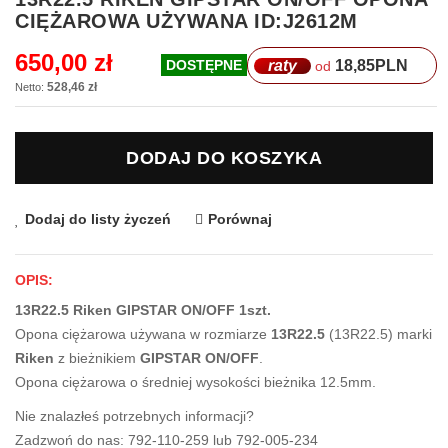
na
CIĘŻAROWA UŻYWANA ID:J2612M
początek
galerii
650,00 zł
raty
18,85
PLN
DOSTĘPNE
od
528,46 zł
DODAJ DO KOSZYKA
Dodaj do listy życzeń
Porównaj
OPIS:
13R22.5 Riken GIPSTAR ON/OFF 1szt.
Opona ciężarowa używana w rozmiarze
13R22.5
(13R22.5) marki
Riken
z bieżnikiem
GIPSTAR ON/OFF
.
Opona ciężarowa o średniej wysokości bieżnika 12.5mm.
Nie znalazłeś potrzebnych informacji?
Zadzwoń do nas: 792-110-259 lub 792-005-234