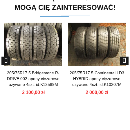
MOGĄ CIĘ ZAINTERESOWAĆ!
205/75R17.5 Bridgestone R-
205/75R17.5 Continental LD3
DRIVE 002 opony ciężarowe
HYBRID opony ciężarowe
używane 4szt. id:K12589M
używane 4szt. id:K10207M
2 100,00 zł
2 000,00 zł