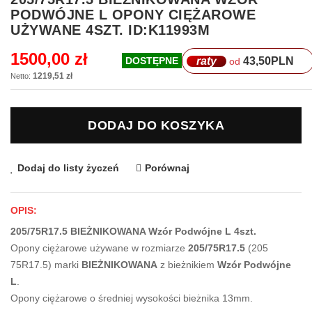
na
PODWÓJNE L OPONY CIĘŻAROWE
początek
UŻYWANE 4SZT. ID:K11993M
galerii
1500,00 zł
raty
43,50
PLN
DOSTĘPNE
od
1219,51 zł
DODAJ DO KOSZYKA
Dodaj do listy życzeń
Porównaj
OPIS:
205/75R17.5 BIEŻNIKOWANA Wzór Podwójne L 4szt.
Opony ciężarowe używane w rozmiarze
205/75R17.5
(205
75R17.5) marki
BIEŻNIKOWANA
z bieżnikiem
Wzór Podwójne
L
.
Opony ciężarowe o średniej wysokości bieżnika 13mm.