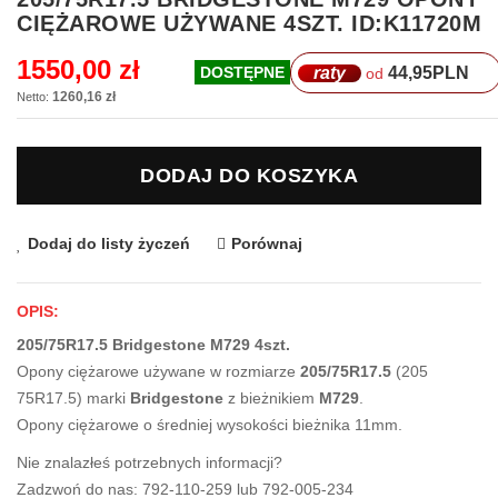
na
CIĘŻAROWE UŻYWANE 4SZT. ID:K11720M
początek
galerii
1550,00 zł
raty
44,95
PLN
DOSTĘPNE
od
1260,16 zł
DODAJ DO KOSZYKA
Dodaj do listy życzeń
Porównaj
OPIS:
205/75R17.5 Bridgestone M729 4szt.
Opony ciężarowe używane w rozmiarze
205/75R17.5
(205
75R17.5) marki
Bridgestone
z bieżnikiem
M729
.
Opony ciężarowe o średniej wysokości bieżnika 11mm.
Nie znalazłeś potrzebnych informacji?
Zadzwoń do nas: 792-110-259 lub 792-005-234