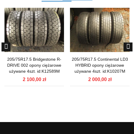
205/75R17.5 Bridgestone R-
205/75R17.5 Continental LD3
DRIVE 002 opony ciężarowe
HYBRID opony ciężarowe
używane 4szt. id:K12589M
używane 4szt. id:K10207M
2 100,00 zł
2 000,00 zł