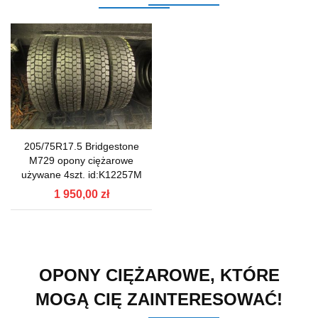
205/75R17.5 Bridgestone
M729 opony ciężarowe
używane 4szt. id:K12257M
1 950,00 zł
OPONY CIĘŻAROWE, KTÓRE
MOGĄ CIĘ ZAINTERESOWAĆ!