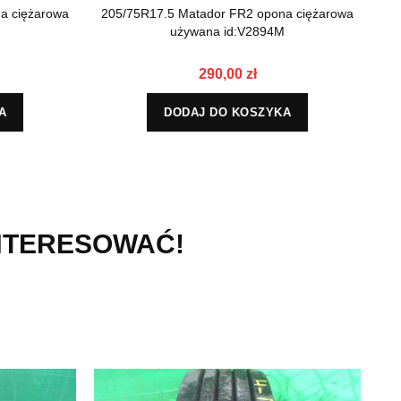
a ciężarowa
205/75R17.5 Matador FR2 opona ciężarowa
M
używana id:V2894M
290,00 zł
A
DODAJ DO KOSZYKA
INTERESOWAĆ!