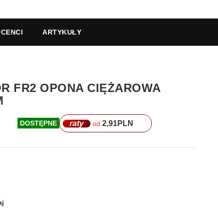
CENCI
ARTYKUŁY
DOR FR2 OPONA CIĘŻAROWA
M
raty
2,91
PLN
DOSTĘPNE
od
j