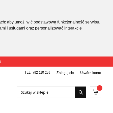
ach:
aby umożliwić podstawową funkcjonalność serwisu
,
mi i usługami oraz personalizować interakcje
e
TEL. 792-110-259
Zaloguj się
Utwórz konto
Szukaj
Mój kosz
Szukaj