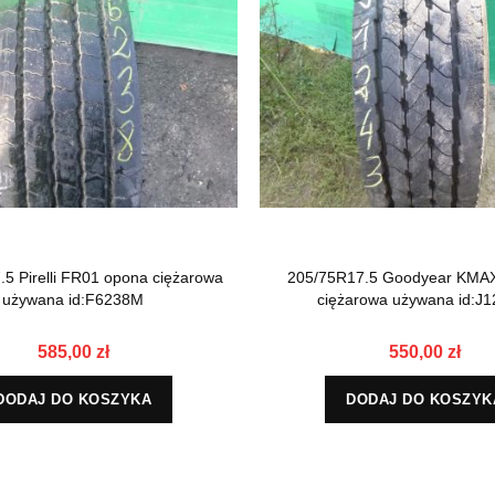
5 Pirelli FR01 opona ciężarowa
205/75R17.5 Goodyear KMA
używana id:F6238M
ciężarowa używana id:J
585,00 zł
550,00 zł
DODAJ DO KOSZYKA
DODAJ DO KOSZYK