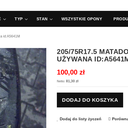
Ć
TYP
STAN
WSZYSTKIE OPONY
PRODU
na id:A5641M
205/75R17.5 MATA
UŻYWANA ID:A5641
100,00 zł
81,30 zł
DODAJ DO KOSZYKA
Dodaj do listy życzeń
Porówna