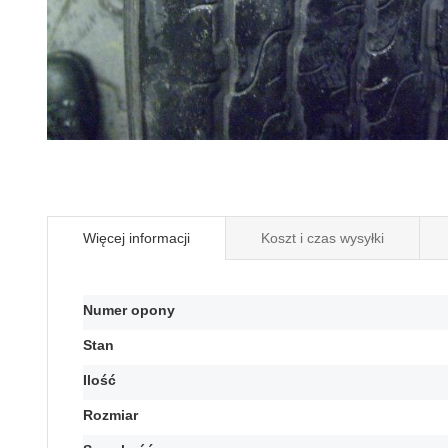
Przejdź
na
początek
galerii
Więcej informacji
Koszt i czas wysyłki
Więcej
Numer opony
informacji
Stan
Ilość
Rozmiar