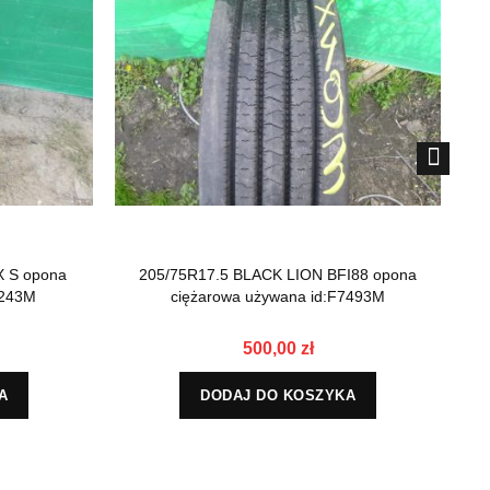
X S opona
205/75R17.5 BLACK LION BFI88 opona
2
1243M
ciężarowa używana id:F7493M
500,00 zł
A
DODAJ DO KOSZYKA