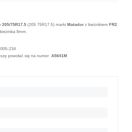
e
205/75R17.5
(205 75R17.5) marki
Matador
z bieżnikiem
FR2
.
 bieżnika 8mm.
-005-234
roszę powołać się na numer:
A5641M