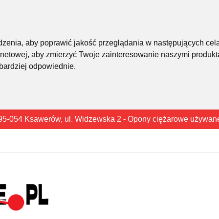
śledzenia, aby poprawić jakość przeglądania w następujących cel
rnetowej
,
aby zmierzyć Twoje zainteresowanie naszymi produkta
 bardziej odpowiednie
.
95-054 Ksawerów, ul. Widzewska 2 - Opony ciężarowe używan