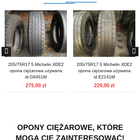
205/75R17.5 Michelin XDE2
205/75R17.5 Michelin XDE2
opona ciężarowa używana
opona ciężarowa używana
id:G8451M
id:E2141M
275,00 zł
220,00 zł
OPONY CIĘŻAROWE, KTÓRE
MOGĄ CIĘ ZAINTERESOWAĆ!