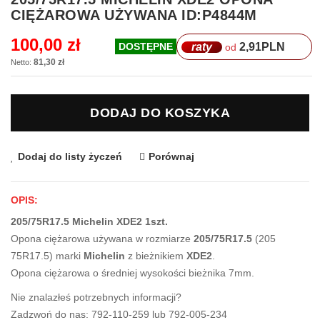
na
CIĘŻAROWA UŻYWANA ID:P4844M
początek
galerii
100,00 zł
raty
2,91
PLN
DOSTĘPNE
od
81,30 zł
DODAJ DO KOSZYKA
Dodaj do listy życzeń
Porównaj
OPIS:
205/75R17.5 Michelin XDE2 1szt.
Opona ciężarowa używana w rozmiarze
205/75R17.5
(205
75R17.5) marki
Michelin
z bieżnikiem
XDE2
.
Opona ciężarowa o średniej wysokości bieżnika 7mm.
Nie znalazłeś potrzebnych informacji?
Zadzwoń do nas: 792-110-259 lub 792-005-234