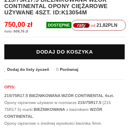
na
CONTINENTAL OPONY CIĘŻAROWE
początek
UŻYWANE 4SZT. ID:K13054M
galerii
750,00 zł
raty
21,82
PLN
DOSTĘPNE
od
609,76 zł
DODAJ DO KOSZYKA
Dodaj do listy życzeń
Porównaj
OPIS:
215/75R17.5 BIEŻNIKOWANA WZÓR CONTINENTAL 4szt.
Opony ciężarowe używane w rozmiarze
215/75R17.5
(215
75R17.5) marki
BIEŻNIKOWANA
z bieżnikiem
WZÓR
CONTINENTAL
.
Opony ciężarowe o średniej wysokości bieżnika 9mm.