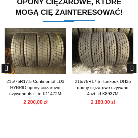
OPONY CIĘŻAROWE, KTÓRE
MOGĄ CIĘ ZAINTERESOWAĆ!
215/75R17.5 Continental LD3
215/75R17.5 Hankook DH35
HYBRID opony ciężarowe
opony ciężarowe używane
używane 4szt. id:K11472M
4szt. id:K8937M
2 200,00 zł
2 180,00 zł