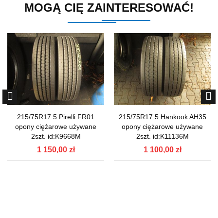
MOGĄ CIĘ ZAINTERESOWAĆ!
215/75R17.5 Pirelli FR01
215/75R17.5 Hankook AH35
opony ciężarowe używane
opony ciężarowe używane
2szt. id:K9668M
2szt. id:K11136M
1 150,00 zł
1 100,00 zł