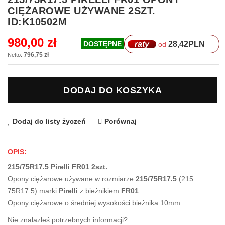
na
CIĘŻAROWE UŻYWANE 2SZT.
początek
ID:K10502M
galerii
980,00 zł
raty
28,42
PLN
DOSTĘPNE
od
796,75 zł
DODAJ DO KOSZYKA
Dodaj do listy życzeń
Porównaj
OPIS:
215/75R17.5 Pirelli FR01 2szt.
Opony ciężarowe używane w rozmiarze
215/75R17.5
(215
75R17.5) marki
Pirelli
z bieżnikiem
FR01
.
Opony ciężarowe o średniej wysokości bieżnika 10mm.
Nie znalazłeś potrzebnych informacji?