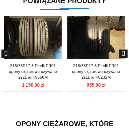
POWIĄZANE PRODUKTY
215/75R17.5 Pirelli FR01
215/75R17.5 Pirelli FR01
opony ciężarowe używane
opony ciężarowe używane
2szt. id:K9668M
2szt. id:K8232M
1 150,00 zł
955,00 zł
OPONY CIĘŻAROWE, KTÓRE