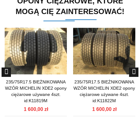
OPONY CIĘŻAROWE, KTÓRE
MOGĄ CIĘ ZAINTERESOWAĆ!
235/75R17.5 BIEŻNIKOWANA
235/75R17.5 BIEŻNIKOWANA
WZÓR MICHELIN XDE2 opony
WZÓR MICHELIN XDE2 opony
ciężarowe używane 4szt.
ciężarowe używane 4szt.
id:K11819M
id:K11822M
1 600,00 zł
1 600,00 zł