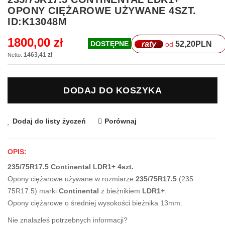
na
OPONY CIĘŻAROWE UŻYWANE 4SZT.
początek
ID:K13048M
galerii
1800,00 zł
raty
52,20
PLN
DOSTĘPNE
od
1463,41 zł
DODAJ DO KOSZYKA
Dodaj do listy życzeń
Porównaj
OPIS:
235/75R17.5 Continental LDR1+ 4szt.
Opony ciężarowe używane w rozmiarze
235/75R17.5
(235
75R17.5) marki
Continental
z bieżnikiem
LDR1+
.
Opony ciężarowe o średniej wysokości bieżnika 13mm.
Nie znalazłeś potrzebnych informacji?