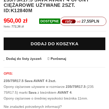
na
CIĘŻAROWE UŻYWANE 2SZT.
początek
ID:K12840M
galerii
950,00 zł
raty
27,55
PLN
DOSTĘPNE
od
772,36 zł
DODAJ DO KOSZYKA
Dodaj do listy życzeń
Porównaj
OPIS:
235/75R17.5 Sava AVANT 4 2szt.
Opony ciężarowe używane w rozmiarze
235/75R17.5
(235
75R17.5) marki
Sava
z bieżnikiem
AVANT 4
.
Opony ciężarowe o średniej wysokości bieżnika 11mm.
Nie znalazłeś potrzebnych informacji?