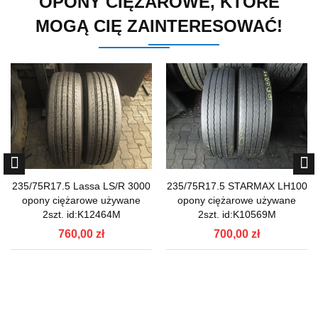
OPONY CIĘŻAROWE, KTÓRE
MOGĄ CIĘ ZAINTERESOWAĆ!
235/75R17.5 Lassa LS/R 3000
235/75R17.5 STARMAX LH100
opony ciężarowe używane
opony ciężarowe używane
2szt. id:K12464M
2szt. id:K10569M
760,00 zł
700,00 zł