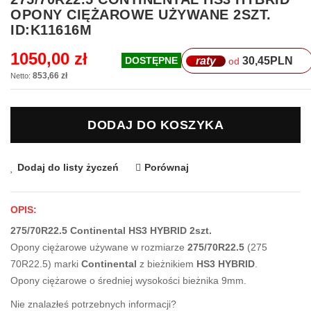
na
OPONY CIĘŻAROWE UŻYWANE 2SZT.
początek
ID:K11616M
galerii
1050,00 zł
raty
30,45
PLN
DOSTĘPNE
od
853,66 zł
DODAJ DO KOSZYKA
Dodaj do listy życzeń
Porównaj
OPIS:
275/70R22.5 Continental HS3 HYBRID 2szt.
Opony ciężarowe używane w rozmiarze
275/70R22.5
(275
70R22.5) marki
Continental
z bieżnikiem
HS3 HYBRID
.
Opony ciężarowe o średniej wysokości bieżnika 9mm.
Nie znalazłeś potrzebnych informacji?