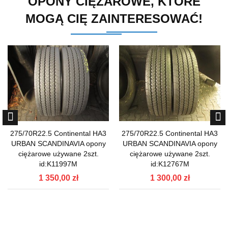
OPONY CIĘŻAROWE, KTÓRE
MOGĄ CIĘ ZAINTERESOWAĆ!
275/70R22.5 Continental HA3
275/70R22.5 Continental HA3
URBAN SCANDINAVIA opony
URBAN SCANDINAVIA opony
ciężarowe używane 2szt.
ciężarowe używane 2szt.
id:K11997M
id:K12767M
1 350,00 zł
1 300,00 zł