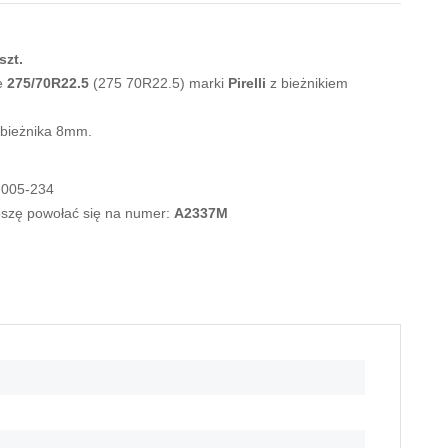
szt.
e
275/70R22.5
(275 70R22.5) marki
Pirelli
z bieżnikiem
 bieżnika 8mm.
-005-234
roszę powołać się na numer:
A2337M