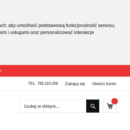
ach:
aby umożliwić podstawową funkcjonalność serwisu
,
mi i usługami oraz personalizować interakcje
e
TEL. 792-110-259
Zaloguj się
Utwórz konto
Szukaj
Mój kosz
Szukaj