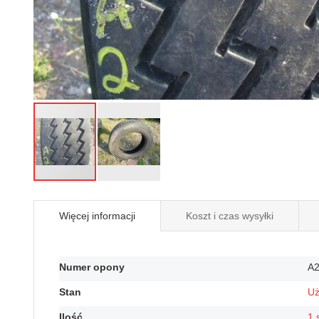
Przejdź
na
Więcej informacji
Koszt i czas wysyłki
początek
galerii
Więcej
Numer opony
A
informacji
Stan
U
Ilość
1 