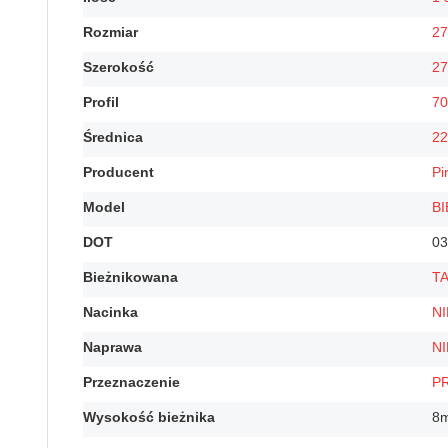
Rozmiar
27
Szerokość
27
Profil
70
Średnica
22
Producent
Pir
Model
B
DOT
03
Bieżnikowana
T
Nacinka
NI
Naprawa
NI
Przeznaczenie
P
Wysokość bieżnika
8