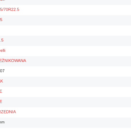
5/70R22.5
5
.5
elli
IEŻNIKOWANA
07
AK
E
E
RZEDNIA
mm