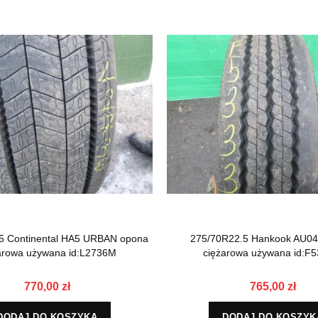
5 Continental HA5 URBAN opona
275/70R22.5 Hankook AU04
arowa używana id:L2736M
ciężarowa używana id:F
770,00 zł
765,00 zł
DODAJ DO KOSZYKA
DODAJ DO KOSZYK