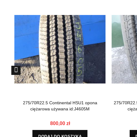
275/70R22.5 Continental HSU1 opona
275/70R22.
ciężarowa używana id:J4605M
cięż
800,00 zł
DODAJ DO KOSZYKA