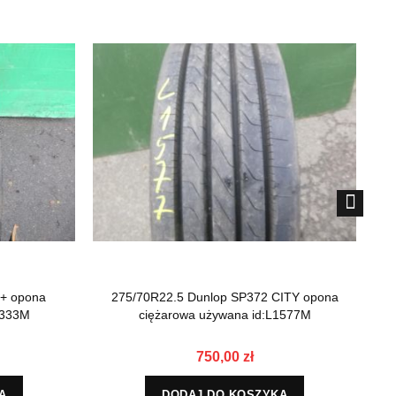
+ opona
275/70R22.5 Dunlop SP372 CITY opona
27
5333M
ciężarowa używana id:L1577M
750,00 zł
A
DODAJ DO KOSZYKA