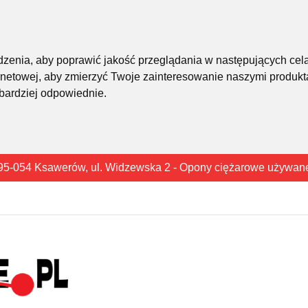
śledzenia, aby poprawić jakość przeglądania w następujących cel
rnetowej
,
aby zmierzyć Twoje zainteresowanie naszymi produkta
 bardziej odpowiednie
.
95-054 Ksawerów, ul. Widzewska 2 - Opony ciężarowe używan