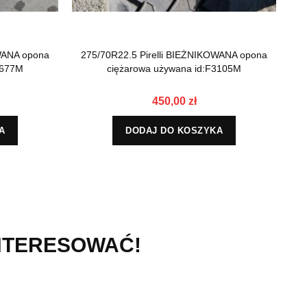
OWANA opona
275/70R22.5 Pirelli BIEŻNIKOWANA opona
2
5677M
ciężarowa używana id:F3105M
450,00 zł
A
DODAJ DO KOSZYKA
INTERESOWAĆ!