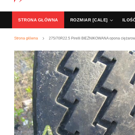
STRONA GŁÓWNA
ROZMIAR [CALE]
ILOŚ
Strona główna
275/70R22.5 Pirelli BIEŻNIKOWANA opona ciężaro
Przejdź
na
koniec
galerii