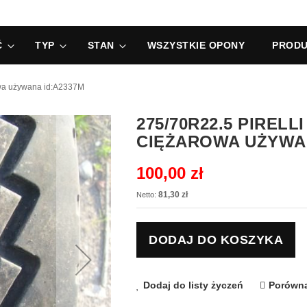
Ć
TYP
STAN
WSZYSTKIE OPONY
PRODU
wa używana id:A2337M
275/70R22.5 PIREL
CIĘŻAROWA UŻYWAN
100,00 zł
81,30 zł
DODAJ DO KOSZYKA
Dodaj do listy życzeń
Porówna