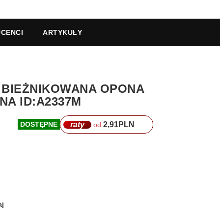
CENCI
ARTYKUŁY
LI BIEŻNIKOWANA OPONA
A ID:A2337M
raty
2,91
PLN
DOSTĘPNE
od
j