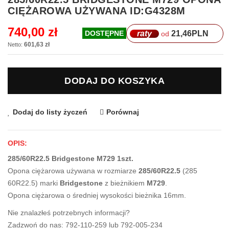
na
CIĘŻAROWA UŻYWANA ID:G4328M
początek
galerii
740,00 zł
raty
21,46
PLN
DOSTĘPNE
od
601,63 zł
DODAJ DO KOSZYKA
Dodaj do listy życzeń
Porównaj
OPIS:
285/60R22.5 Bridgestone M729 1szt.
Opona ciężarowa używana w rozmiarze
285/60R22.5
(285
60R22.5) marki
Bridgestone
z bieżnikiem
M729
.
Opona ciężarowa o średniej wysokości bieżnika 16mm.
Nie znalazłeś potrzebnych informacji?
Zadzwoń do nas: 792-110-259 lub 792-005-234