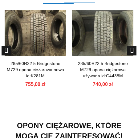
285/60R22.5 Bridgestone
285/60R22.5 Bridgestone
M729 opona ciężarowa nowa
M729 opona ciężarowa
id:K281M
używana id:G4438M
755,00 zł
740,00 zł
OPONY CIĘŻAROWE, KTÓRE
MOGĄ CIĘ ZAINTERESOWAĆ!