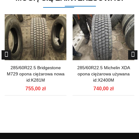
285/60R22.5 Bridgestone
285/60R22.5 Michelin XDA
M729 opona ciężarowa nowa
opona ciężarowa używana
id:K281M
id:X2400M
755,00 zł
740,00 zł