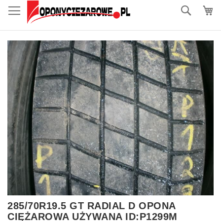
do
Szukaj
treści
Przejdź
na
koniec
galerii
Przejdź
285/70R19.5 GT RADIAL D OPONA
na
CIĘŻAROWA UŻYWANA ID:P1299M
początek