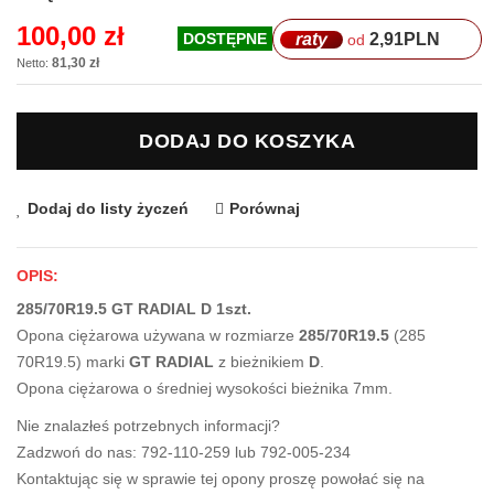
galerii
100,00 zł
raty
2,91
PLN
DOSTĘPNE
od
81,30 zł
DODAJ DO KOSZYKA
Dodaj do listy życzeń
Porównaj
OPIS:
285/70R19.5 GT RADIAL D 1szt.
Opona ciężarowa używana w rozmiarze
285/70R19.5
(285
70R19.5) marki
GT RADIAL
z bieżnikiem
D
.
Opona ciężarowa o średniej wysokości bieżnika 7mm.
Nie znalazłeś potrzebnych informacji?
Zadzwoń do nas: 792-110-259 lub 792-005-234
Kontaktując się w sprawie tej opony proszę powołać się na