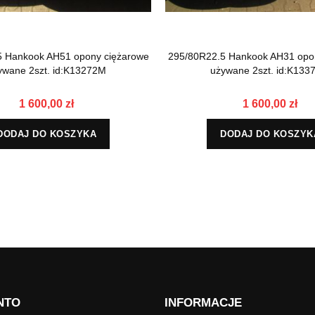
5 Hankook AH51 opony ciężarowe
295/80R22.5 Hankook AH31 opo
ywane 2szt. id:K13272M
używane 2szt. id:K133
1 600,00 zł
1 600,00 zł
DODAJ DO KOSZYKA
DODAJ DO KOSZYK
NTO
INFORMACJE