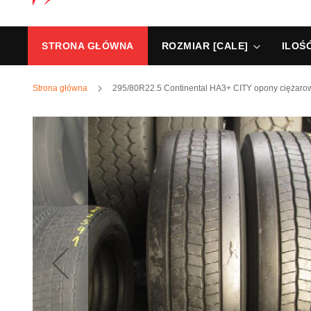
STRONA GŁÓWNA
ROZMIAR [CALE]
ILOŚ
Strona główna
295/80R22.5 Continental HA3+ CITY opony ciężaro
Przejdź
na
koniec
galerii