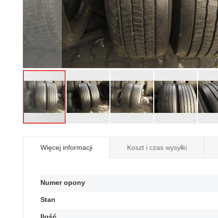
Przejdź
na
Więcej informacji
Koszt i czas wysyłki
początek
galerii
Więcej
Numer opony
informacji
Stan
Ilość