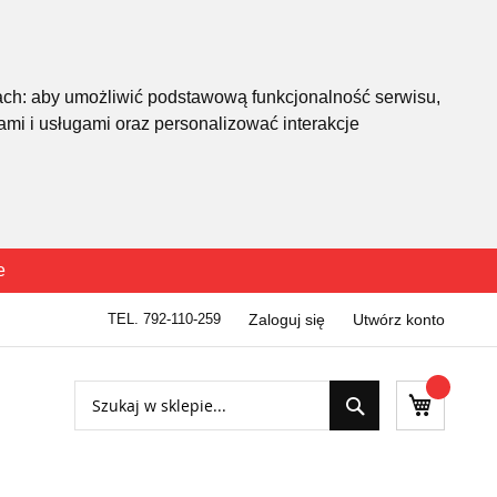
ach:
aby umożliwić podstawową funkcjonalność serwisu
,
mi i usługami oraz personalizować interakcje
e
TEL. 792-110-259
Zaloguj się
Utwórz konto
Szukaj
Mój kosz
Szukaj