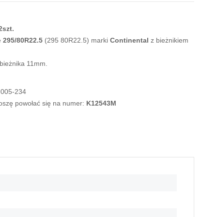
2szt.
e
295/80R22.5
(295 80R22.5) marki
Continental
z bieżnikiem
 bieżnika 11mm.
-005-234
roszę powołać się na numer:
K12543M