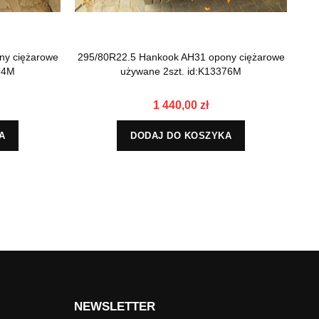
ny ciężarowe
295/80R22.5 Hankook AH31 opony ciężarowe
29
74M
używane 2szt. id:K13376M
1 440,00 zł
A
DODAJ DO KOSZYKA
NEWSLETTER