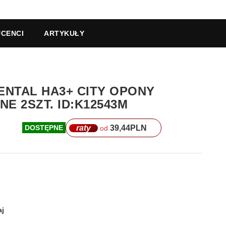
CENCI
ARTYKUŁY
NENTAL HA3+ CITY OPONY
E 2SZT. ID:K12543M
raty
39,44
PLN
DOSTĘPNE
od
j