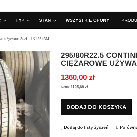
Ć
TYP
STAN
WSZYSTKIE OPONY
PRODU
we używane 2szt. id:K12543M
295/80R22.5 CONTI
CIĘŻAROWE UŻYWAN
1360,00 zł
1105,69 zł
DODAJ DO KOSZYKA
Dodaj do listy życzeń
Porówna