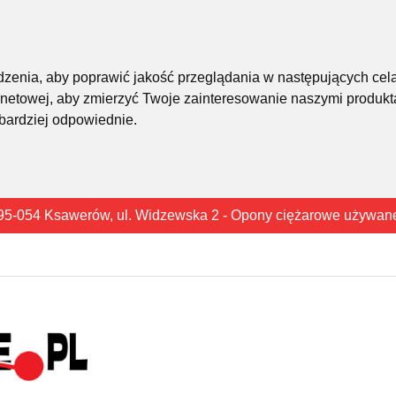
śledzenia, aby poprawić jakość przeglądania w następujących cel
rnetowej
,
aby zmierzyć Twoje zainteresowanie naszymi produkta
 bardziej odpowiednie
.
95-054 Ksawerów, ul. Widzewska 2 - Opony ciężarowe używan