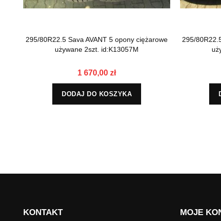
295/80R22.5 Sava AVANT 5 opony ciężarowe
295/80R22.
używane 2szt. id:K13057M
uż
1 670,00 zł
DODAJ DO KOSZYKA
KONTAKT
MOJE KO