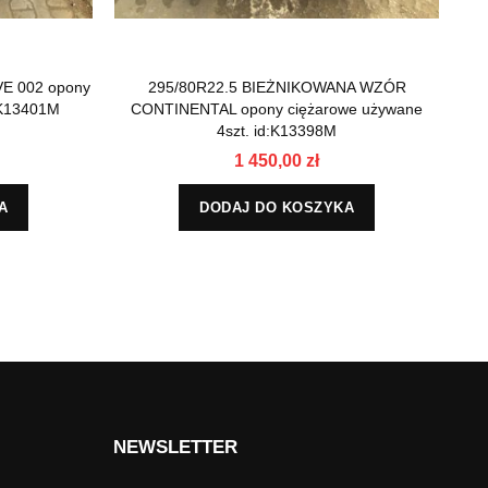
VE 002 opony
295/80R22.5 BIEŻNIKOWANA WZÓR
:K13401M
CONTINENTAL opony ciężarowe używane
4szt. id:K13398M
1 450,00 zł
A
DODAJ DO KOSZYKA
NEWSLETTER