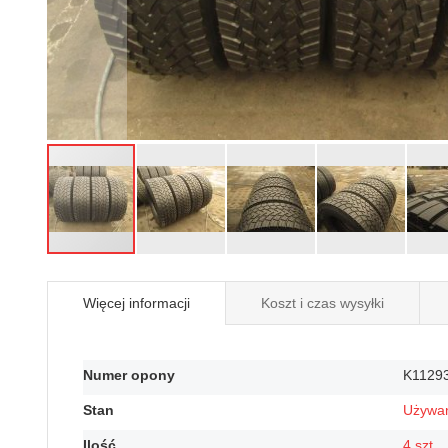
Przejdź
na
Więcej informacji
Koszt i czas wysyłki
początek
galerii
Więcej
Numer opony
K1129
informacji
Stan
Używa
Ilość
4 szt.