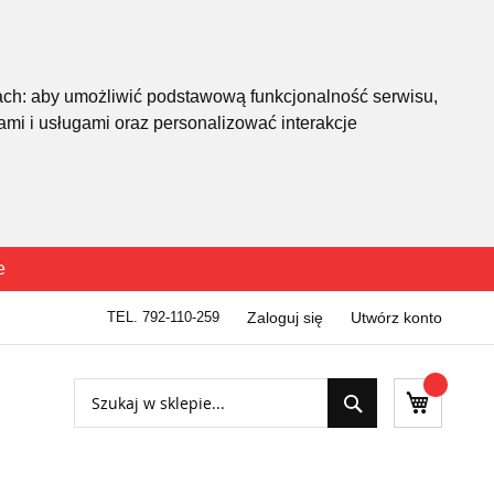
ach:
aby umożliwić podstawową funkcjonalność serwisu
,
mi i usługami oraz personalizować interakcje
e
TEL. 792-110-259
Zaloguj się
Utwórz konto
Szukaj
Mój kosz
Szukaj