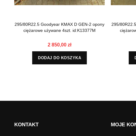
295/80R22.5 Goodyear KMAX D GEN-2 opony
295/80R22.5
ciężarowe używane 4szt. id:K13377M
ciężaro
2 850,00 zł
DODAJ DO KOSZYKA
KONTAKT
MOJE KO