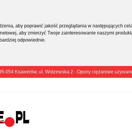
śledzenia, aby poprawić jakość przeglądania w następujących cel
rnetowej
,
aby zmierzyć Twoje zainteresowanie naszymi produkta
 bardziej odpowiednie
.
95-054 Ksawerów, ul. Widzewska 2 - Opony ciężarowe używan