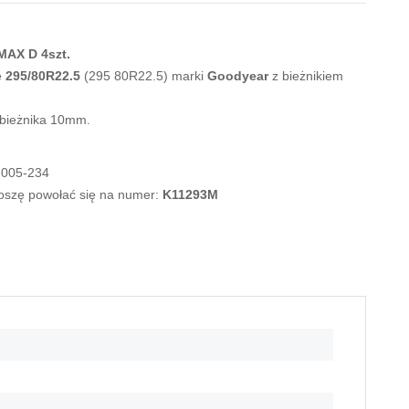
MAX D 4szt.
e
295/80R22.5
(295 80R22.5) marki
Goodyear
z bieżnikiem
 bieżnika 10mm.
-005-234
roszę powołać się na numer:
K11293M