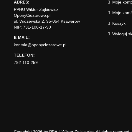
ADRES:
Moje kont
PPHU Wiktor Zajkiewicz
Moje zamó
OponyCiezarowe.pl
ul. Widzewska 2, 95-054 Ksawerów
Koszyk
NIP: 731-100-17-90
Wyloguj si
E-MAIL:
kontakt@oponyciezarowe.pl
TELEFON:
792-110-259
Copyright 2026 by PPHU Wiktor Zajkiewicz. All rights reserved.