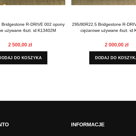
 Bridgestone R-DRIVE 002 opony
295/80R22.5 Bridgestone R-DRI
we używane 4szt. id:K13402M
ciężarowe używane 4szt. id
2 500,00 zł
2 000,00 zł
DODAJ DO KOSZYKA
DODAJ DO KOSZYK
NTO
INFORMACJE