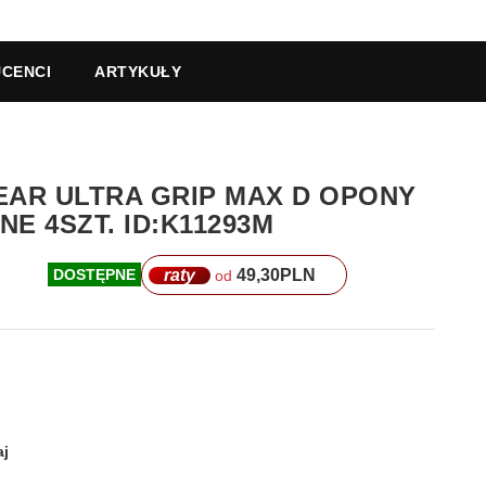
CENCI
ARTYKUŁY
YEAR ULTRA GRIP MAX D OPONY
E 4SZT. ID:K11293M
raty
49,30
PLN
DOSTĘPNE
od
j