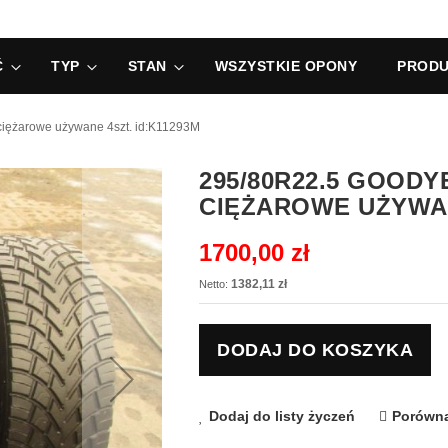
Ć
TYP
STAN
WSZYSTKIE OPONY
PRODU
iężarowe używane 4szt. id:K11293M
295/80R22.5 GOOD
CIĘŻAROWE UŻYWAN
1700,00 zł
1382,11 zł
DODAJ DO KOSZYKA
Dodaj do listy życzeń
Porówna