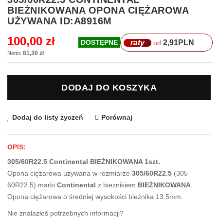
na
BIEŻNIKOWANA OPONA CIĘŻAROWA
początek
UŻYWANA ID:A8916M
galerii
100,00 zł
raty
2,91
PLN
DOSTĘPNE
od
81,30 zł
DODAJ DO KOSZYKA
Dodaj do listy życzeń
Porównaj
OPIS:
305/60R22.5 Continental BIEŻNIKOWANA 1szt.
Opona ciężarowa używana w rozmiarze
305/60R22.5
(305
60R22.5) marki
Continental
z bieżnikiem
BIEŻNIKOWANA
.
Opona ciężarowa o średniej wysokości bieżnika 13.5mm.
Nie znalazłeś potrzebnych informacji?