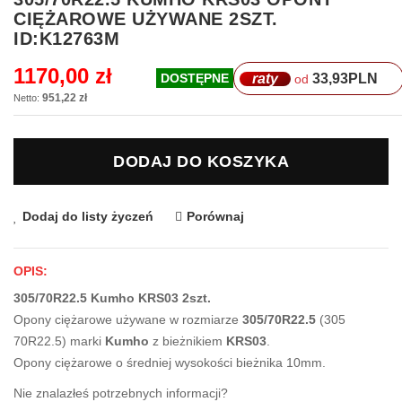
na
CIĘŻAROWE UŻYWANE 2SZT.
początek
ID:K12763M
galerii
1170,00 zł
raty
33,93
PLN
DOSTĘPNE
od
951,22 zł
DODAJ DO KOSZYKA
Dodaj do listy życzeń
Porównaj
OPIS:
305/70R22.5 Kumho KRS03 2szt.
Opony ciężarowe używane w rozmiarze
305/70R22.5
(305
70R22.5) marki
Kumho
z bieżnikiem
KRS03
.
Opony ciężarowe o średniej wysokości bieżnika 10mm.
Nie znalazłeś potrzebnych informacji?