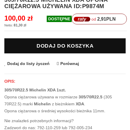
na
CIĘŻAROWA UŻYWANA ID:P9874M
początek
galerii
100,00 zł
raty
2,91
PLN
DOSTĘPNE
od
81,30 zł
DODAJ DO KOSZYKA
Dodaj do listy życzeń
Porównaj
OPIS:
305/70R22.5 Michelin XDA 1szt.
Opona ciężarowa używana w rozmiarze
305/70R22.5
(305
70R22.5) marki
Michelin
z bieżnikiem
XDA
.
Opona ciężarowa o średniej wysokości bieżnika 11mm.
Nie znalazłeś potrzebnych informacji?
Zadzwoń do nas: 792-110-259 lub 792-005-234