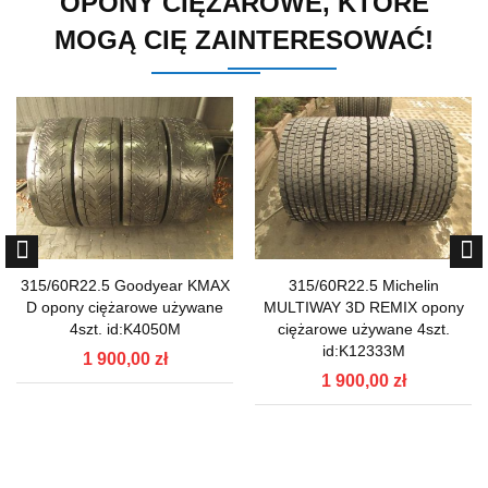
OPONY CIĘŻAROWE, KTÓRE
MOGĄ CIĘ ZAINTERESOWAĆ!
315/60R22.5 Goodyear KMAX
315/60R22.5 Michelin
D opony ciężarowe używane
MULTIWAY 3D REMIX opony
4szt. id:K4050M
ciężarowe używane 4szt.
id:K12333M
1 900,00 zł
1 900,00 zł