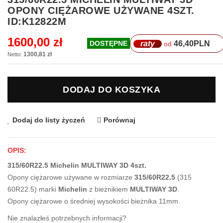
na
OPONY CIĘŻAROWE UŻYWANE 4SZT.
początek
ID:K12822M
galerii
1600,00 zł
raty
46,40
PLN
DOSTĘPNE
od
1300,81 zł
DODAJ DO KOSZYKA
Dodaj do listy życzeń
Porównaj
OPIS:
315/60R22.5 Michelin MULTIWAY 3D 4szt.
Opony ciężarowe używane w rozmiarze
315/60R22.5
(315
60R22.5) marki
Michelin
z bieżnikiem
MULTIWAY 3D
.
Opony ciężarowe o średniej wysokości bieżnika 11mm.
Nie znalazłeś potrzebnych informacji?