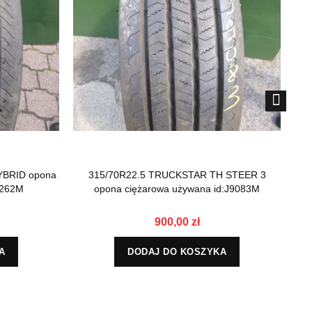
HYBRID opona
315/70R22.5 TRUCKSTAR TH STEER 3
3
6262M
opona ciężarowa używana id:J9083M
900,00 zł
A
DODAJ DO KOSZYKA