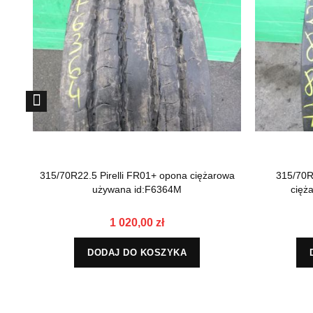
315/70R22.5 Pirelli FR01+ opona ciężarowa
315/70R
używana id:F6364M
cięż
1 020,00 zł
DODAJ DO KOSZYKA