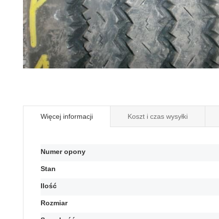
Przejdź
na
początek
galerii
Więcej informacji
Koszt i czas wysyłki
Więcej
Numer opony
informacji
Stan
Ilość
Rozmiar