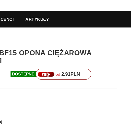
CENCI
ARTYKUŁY
M BF15 OPONA CIĘŻAROWA
M
raty
2,91
PLN
DOSTĘPNE
od
j