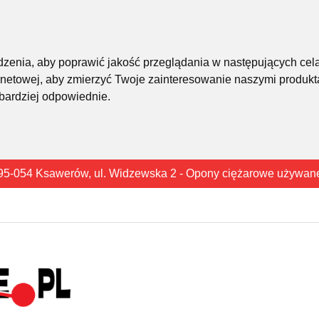
śledzenia, aby poprawić jakość przeglądania w następujących cel
rnetowej
,
aby zmierzyć Twoje zainteresowanie naszymi produkta
 bardziej odpowiednie
.
95-054 Ksawerów, ul. Widzewska 2 - Opony ciężarowe używan