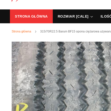
STRONA GŁÓWNA
ROZMIAR [CALE]
ILOŚ
Strona główna
315/70R22.5 Barum BF15 opona ciężarowa używan
Przejdź
na
koniec
galerii