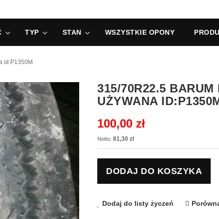
Ć
TYP
STAN
WSZYSTKIE OPONY
PRODU
a id:P1350M
315/70R22.5 BARU
UŻYWANA ID:P1350
100,00 zł
81,30 zł
DODAJ DO KOSZYKA
Dodaj do listy życzeń
Porówna