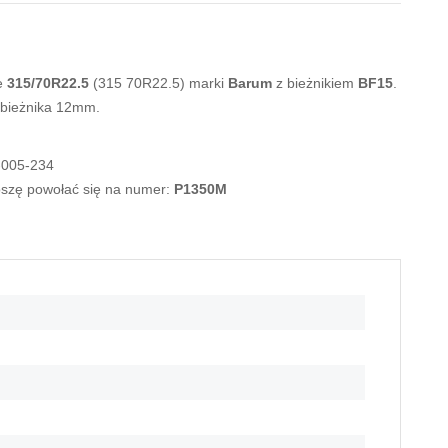
e
315/70R22.5
(315 70R22.5) marki
Barum
z bieżnikiem
BF15
.
 bieżnika 12mm.
-005-234
roszę powołać się na numer:
P1350M