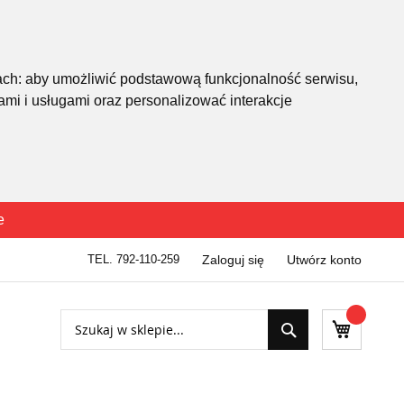
ach:
aby umożliwić podstawową funkcjonalność serwisu
,
mi i usługami oraz personalizować interakcje
e
TEL. 792-110-259
Zaloguj się
Utwórz konto
Szukaj
Mój kosz
Szukaj