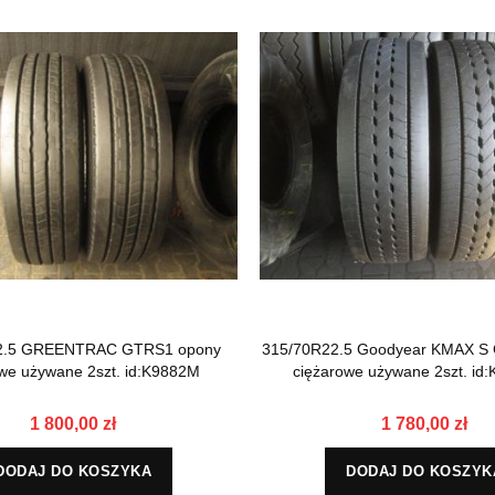
2.5 GREENTRAC GTRS1 opony
315/70R22.5 Goodyear KMAX S
we używane 2szt. id:K9882M
ciężarowe używane 2szt. id
1 800,00 zł
1 780,00 zł
DODAJ DO KOSZYKA
DODAJ DO KOSZYK