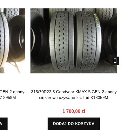
 GEN-2 opony
315/70R22.5 Goodyear KMAX S GEN-2 opony
315
:K12959M
ciężarowe używane 2szt. id:K13059M
1 700,00 zł
A
DODAJ DO KOSZYKA