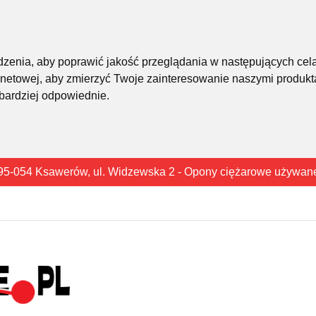
śledzenia, aby poprawić jakość przeglądania w następujących cel
rnetowej
,
aby zmierzyć Twoje zainteresowanie naszymi produkta
 bardziej odpowiednie
.
95-054 Ksawerów, ul. Widzewska 2 - Opony ciężarowe używan