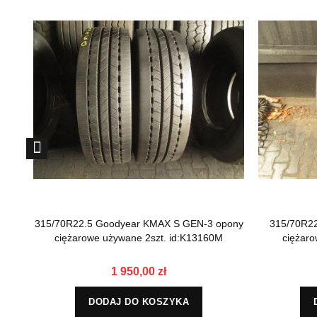
315/70R22.5 Goodyear KMAX S GEN-3 opony
315/70R2
ciężarowe używane 2szt. id:K13160M
ciężaro
1 950,00 zł
DODAJ DO KOSZYKA