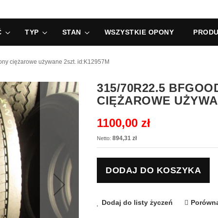
Ć
TYP
STAN
WSZYSTKIE OPONY
PRODU
 ciężarowe używane 2szt. id:K12957M
315/70R22.5 BFGO
CIĘŻAROWE UŻYWAN
1100,00 zł
894,31 zł
DODAJ DO KOSZYKA
Dodaj do listy życzeń
Porówna