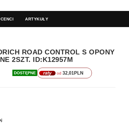
CENCI
ARTYKUŁY
ODRICH ROAD CONTROL S OPONY
E 2SZT. ID:K12957M
raty
32,01
PLN
DOSTĘPNE
od
j