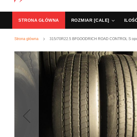
STRONA GŁÓWNA
ROZMIAR [CALE]
ILOŚ
Strona główna
315/70R22.5 BFGOODRICH ROAD CONTROL S opony
Przejdź
na
koniec
galerii