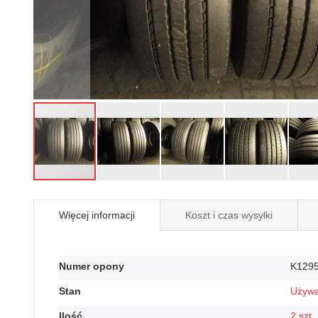
Przejdź
na
Więcej informacji
Koszt i czas wysyłki
początek
galerii
Więcej
Numer opony
K129
informacji
Stan
Używ
Ilość
2 szt.