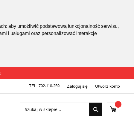
ach:
aby umożliwić podstawową funkcjonalność serwisu
,
mi i usługami oraz personalizować interakcje
e
TEL. 792-110-259
Zaloguj się
Utwórz konto
Szukaj
Mój kosz
Szukaj