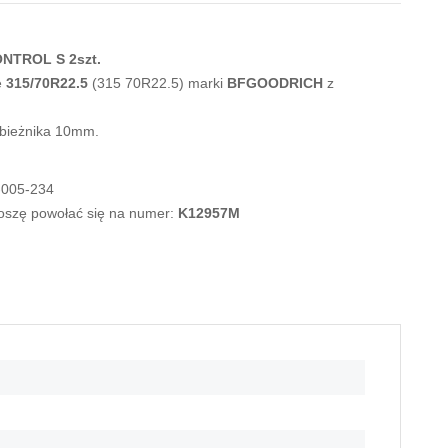
NTROL S 2szt.
e
315/70R22.5
(315 70R22.5) marki
BFGOODRICH
z
 bieżnika 10mm.
-005-234
roszę powołać się na numer:
K12957M