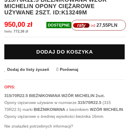
na
MICHELIN OPONY CIĘŻAROWE
początek
UŻYWANE 2SZT. ID:K13249M
galerii
950,00 zł
raty
27,55
PLN
DOSTĘPNE
od
772,36 zł
DODAJ DO KOSZYKA
Dodaj do listy życzeń
Porównaj
OPIS:
315/70R22.5 BIEŻNIKOWANA WZÓR MICHELIN 2szt.
Opony ciężarowe używane w rozmiarze
315/70R22.5
(315
70R22.5) marki
BIEŻNIKOWANA
z bieżnikiem
WZÓR MICHELIN
.
Opony ciężarowe o średniej wysokości bieżnika 16mm.
Nie znalazłeś potrzebnych informacji?