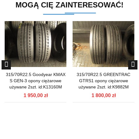
MOGĄ CIĘ ZAINTERESOWAĆ!
315/70R22.5 Goodyear KMAX
315/70R22.5 GREENTRAC
S GEN-3 opony ciężarowe
GTRS1 opony ciężarowe
używane 2szt. id:K13160M
używane 2szt. id:K9882M
1 950,00 zł
1 800,00 zł