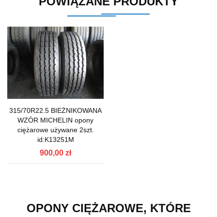
POWIĄZANE PRODUKTY
315/70R22.5 BIEŻNIKOWANA
WZÓR MICHELIN opony
ciężarowe używane 2szt.
id:K13251M
900,00 zł
OPONY CIĘŻAROWE, KTÓRE