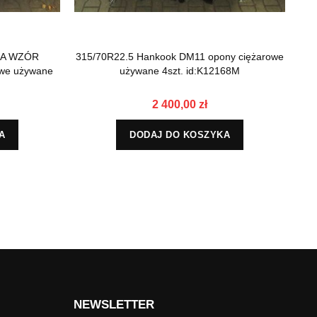
NA WZÓR
315/70R22.5 Hankook DM11 opony ciężarowe
31
we używane
używane 4szt. id:K12168M
2 400,00 zł
A
DODAJ DO KOSZYKA
NEWSLETTER