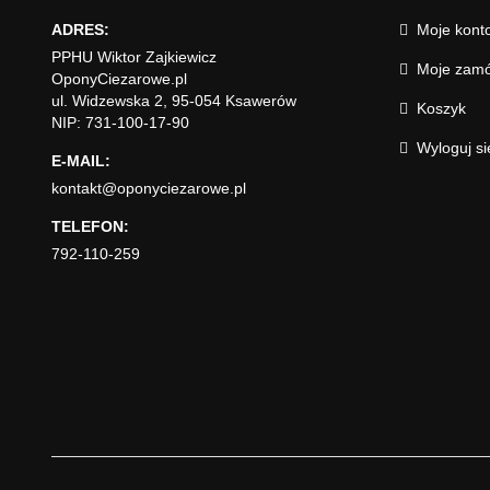
ADRES:
Moje kont
PPHU Wiktor Zajkiewicz
Moje zamó
OponyCiezarowe.pl
ul. Widzewska 2, 95-054 Ksawerów
Koszyk
NIP: 731-100-17-90
Wyloguj si
E-MAIL:
kontakt@oponyciezarowe.pl
TELEFON:
792-110-259