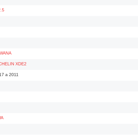
.5
OWANA
CHELIN XDE2
17 a 2011
WA