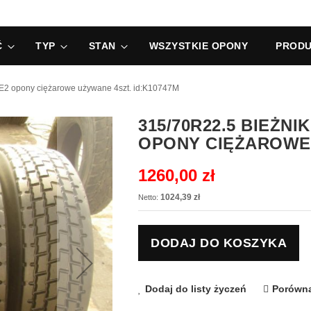
Ć
TYP
STAN
WSZYSTKIE OPONY
PRODU
opony ciężarowe używane 4szt. id:K10747M
315/70R22.5 BIEŻN
OPONY CIĘŻAROWE 
1260,00 zł
1024,39 zł
DODAJ DO KOSZYKA
Dodaj do listy życzeń
Porówna