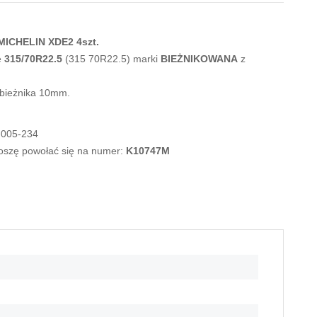
ICHELIN XDE2 4szt.
e
315/70R22.5
(315 70R22.5) marki
BIEŻNIKOWANA
z
 bieżnika 10mm.
-005-234
roszę powołać się na numer:
K10747M