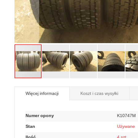
Przejdź
na
Więcej informacji
Koszt i czas wysyłki
początek
galerii
Więcej
Numer opony
K10747M
informacji
Stan
Używane
Ilość
4 szt.