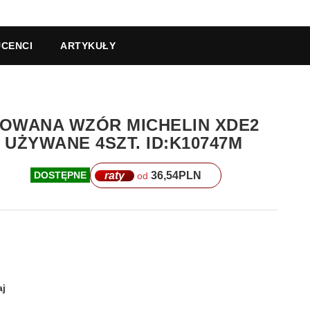
CENCI
ARTYKUŁY
IKOWANA WZÓR MICHELIN XDE2
UŻYWANE 4SZT. ID:K10747M
raty
36,54
PLN
DOSTĘPNE
od
j