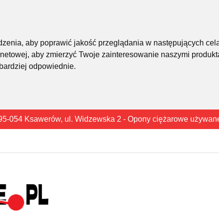
śledzenia, aby poprawić jakość przeglądania w następujących cel
rnetowej
,
aby zmierzyć Twoje zainteresowanie naszymi produkta
 bardziej odpowiednie
.
95-054 Ksawerów, ul. Widzewska 2 - Opony ciężarowe używan