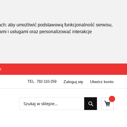
ach:
aby umożliwić podstawową funkcjonalność serwisu
,
mi i usługami oraz personalizować interakcje
e
TEL. 792-110-259
Zaloguj się
Utwórz konto
Szukaj
Mój kosz
Szukaj