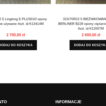
2.5 Linglong E-PLUS01D opony
315/70R22.5 BIEŻNIKOWA
we używane 4szt. id:K13414M
BERLINER B228 opony ciężaro
4szt. id:K12007M
2 700,00 zł
2 600,00 zł
DODAJ DO KOSZYKA
DODAJ DO KOSZYK
NTO
INFORMACJE