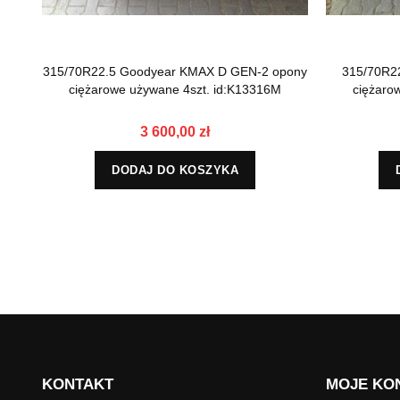
315/70R22.5 Goodyear KMAX D GEN-2 opony
315/70R2
ciężarowe używane 4szt. id:K13316M
ciężaro
3 600,00 zł
DODAJ DO KOSZYKA
KONTAKT
MOJE KO