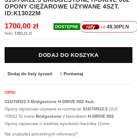
na
OPONY CIĘŻAROWE UŻYWANE 4SZT.
początek
ID:K13022M
galerii
1700,00 zł
raty
49,30
PLN
DOSTĘPNE
od
1382,11 zł
DODAJ DO KOSZYKA
Dodaj do listy życzeń
Porównaj
OPIS:
315/70R22.5 Bridgestone H-DRIVE 002 4szt.
Opony ciężarowe używane w rozmiarze
315/70R22.5
(315
70R22.5) marki
Bridgestone
z bieżnikiem
H-DRIVE 002
.
Opony ciężarowe o średniej wysokości bieżnika 11mm.
Nie znalazłeś potrzebnych informacji?