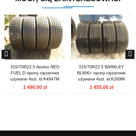
315/70R22.5 Aeolus NEO
315/70R22.5 BARKLEY
FUEL D opony ciężarowe
BL806+ opony ciężarowe
używane 4szt. id:K4947M
używane 4szt. id:K269M
1 490,00 zł
1 455,00 zł