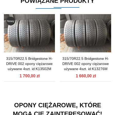
POWIĄZANE PRODUKTY
Nowy
315/70R22.5 Bridgestone H-
315/70R22.5 Bridgestone H-
DRIVE 002 opony ciężarowe
DRIVE 002 opony ciężarowe
używane 4szt. id:K13502M
używane 4szt. id:K13276M
1 700,00 zł
1 660,00 zł
OPONY CIĘŻAROWE, KTÓRE
MOGĄ CIĘ ZAINTERESOWAĆ!