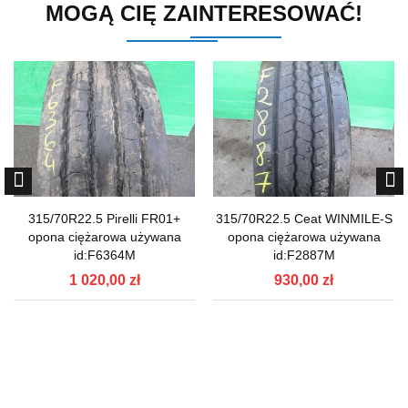
MOGĄ CIĘ ZAINTERESOWAĆ!
315/70R22.5 Pirelli FR01+
315/70R22.5 Ceat WINMILE-S
opona ciężarowa używana
opona ciężarowa używana
id:F6364M
id:F2887M
1 020,00 zł
930,00 zł