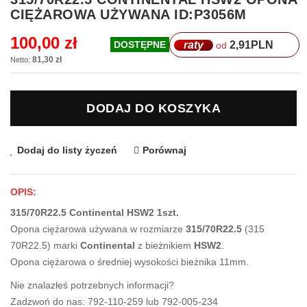
na
CIĘŻAROWA UŻYWANA ID:P3056M
początek
galerii
100,00 zł
raty
2,91
PLN
DOSTĘPNE
od
81,30 zł
DODAJ DO KOSZYKA
Dodaj do listy życzeń
Porównaj
OPIS:
315/70R22.5 Continental HSW2 1szt.
Opona ciężarowa używana w rozmiarze
315/70R22.5
(315
70R22.5) marki
Continental
z bieżnikiem
HSW2
.
Opona ciężarowa o średniej wysokości bieżnika 11mm.
Nie znalazłeś potrzebnych informacji?
Zadzwoń do nas: 792-110-259 lub 792-005-234