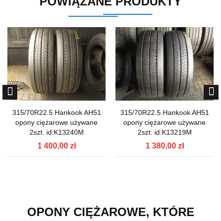
POWIĄZANE PRODUKTY
315/70R22.5 Hankook AH51
315/70R22.5 Hankook AH51
opony ciężarowe używane
opony ciężarowe używane
2szt. id:K13240M
2szt. id:K13219M
1 400,00 zł
1 380,00 zł
OPONY CIĘŻAROWE, KTÓRE