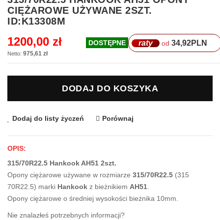
na
CIĘŻAROWE UŻYWANE 2SZT.
początek
ID:K13308M
galerii
1200,00 zł
raty
34,92
PLN
DOSTĘPNE
od
975,61 zł
DODAJ DO KOSZYKA
Dodaj do listy życzeń
Porównaj
OPIS:
315/70R22.5 Hankook AH51 2szt.
Opony ciężarowe używane w rozmiarze
315/70R22.5
(315
70R22.5) marki
Hankook
z bieżnikiem
AH51
.
Opony ciężarowe o średniej wysokości bieżnika 10mm.
Nie znalazłeś potrzebnych informacji?