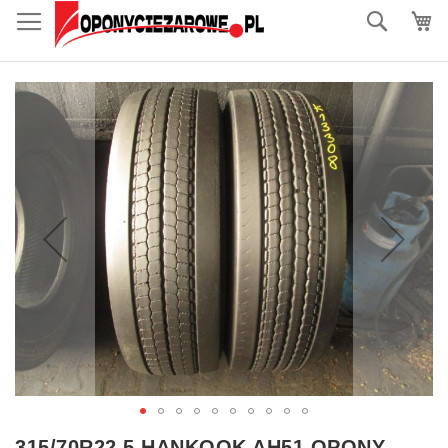
do
Szukaj
treści
Przejdź
na
koniec
galerii
Przejdź
315/70R22.5 HANKOOK AH51 OPONY