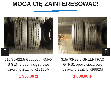
MOGĄ CIĘ ZAINTERESOWAĆ!
315/70R22.5 Goodyear KMAX
315/70R22.5 GREENTRAC
S GEN-3 opony ciężarowe
GTRS1 opony ciężarowe
używane 2szt. id:K13160M
używane 2szt. id:K9882M
1 950,00 zł
1 800,00 zł