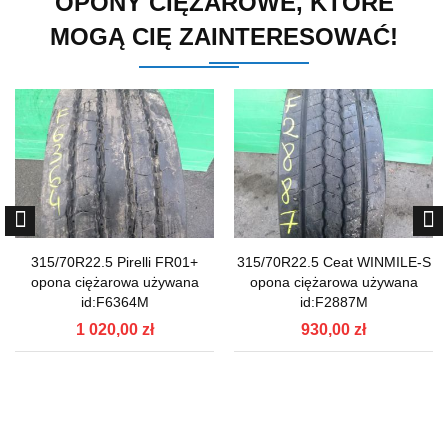
OPONY CIĘŻAROWE, KTÓRE
MOGĄ CIĘ ZAINTERESOWAĆ!
315/70R22.5 Pirelli FR01+
315/70R22.5 Ceat WINMILE-S
opona ciężarowa używana
opona ciężarowa używana
id:F6364M
id:F2887M
1 020,00 zł
930,00 zł