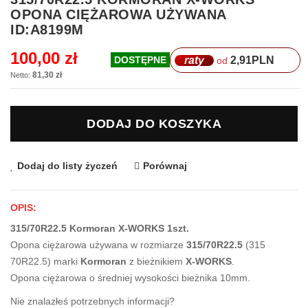
na
OPONA CIĘŻAROWA UŻYWANA
początek
ID:A8199M
galerii
100,00 zł
raty
2,91
PLN
DOSTĘPNE
od
81,30 zł
DODAJ DO KOSZYKA
Dodaj do listy życzeń
Porównaj
OPIS:
315/70R22.5 Kormoran X-WORKS 1szt.
Opona ciężarowa używana w rozmiarze
315/70R22.5
(315
70R22.5) marki
Kormoran
z bieżnikiem
X-WORKS
.
Opona ciężarowa o średniej wysokości bieżnika 10mm.
Nie znalazłeś potrzebnych informacji?