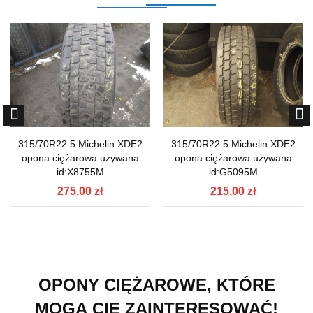
315/70R22.5 Michelin XDE2
315/70R22.5 Michelin XDE2
opona ciężarowa używana
opona ciężarowa używana
id:X8755M
id:G5095M
275,00 zł
215,00 zł
OPONY CIĘŻAROWE, KTÓRE
MOGĄ CIĘ ZAINTERESOWAĆ!