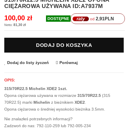
na
CIĘŻAROWA UŻYWANA ID:A7937M
początek
galerii
100,00 zł
raty
2,91
PLN
DOSTĘPNE
od
81,30 zł
DODAJ DO KOSZYKA
Dodaj do listy życzeń
Porównaj
OPIS:
315/70R22.5 Michelin XDE2 1szt.
Opona ciężarowa używana w rozmiarze
315/70R22.5
(315
70R22.5) marki
Michelin
z bieżnikiem
XDE2
.
Opona ciężarowa o średniej wysokości bieżnika 3.5mm.
Nie znalazłeś potrzebnych informacji?
Zadzwoń do nas: 792-110-259 lub 792-005-234