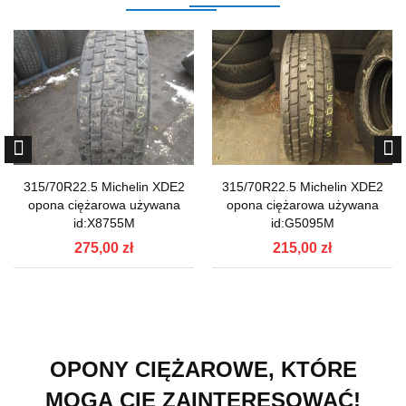
315/70R22.5 Michelin XDE2
315/70R22.5 Michelin XDE2
opona ciężarowa używana
opona ciężarowa używana
id:X8755M
id:G5095M
275,00 zł
215,00 zł
OPONY CIĘŻAROWE, KTÓRE
MOGĄ CIĘ ZAINTERESOWAĆ!