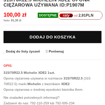
na
CIĘŻAROWA UŻYWANA ID:P1907M
początek
galerii
100,00 zł
raty
2,91
PLN
DOSTĘPNE
od
81,30 zł
DODAJ DO KOSZYKA
Dodaj do listy życzeń
Porównaj
OPIS:
315/70R22.5 Michelin XDE2 1szt.
Opona ciężarowa używana w rozmiarze
315/70R22.5
(315
70R22.5) marki
Michelin
z bieżnikiem
XDE2
.
Opona ciężarowa o średniej wysokości bieżnika 8mm.
Nie znalazłeś potrzebnych informacji?
Zadzwoń do nas: 792-110-259 lub 792-005-234