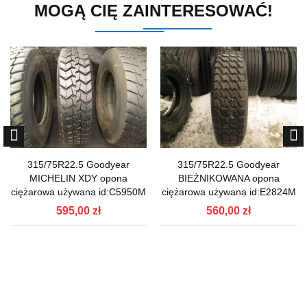
MOGĄ CIĘ ZAINTERESOWAĆ!
315/75R22.5 Goodyear
315/75R22.5 Goodyear
MICHELIN XDY opona
BIEŻNIKOWANA opona
ciężarowa używana id:C5950M
ciężarowa używana id:E2824M
595,00 zł
560,00 zł