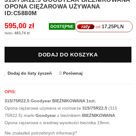
na
OPONA CIĘŻAROWA UŻYWANA
początek
ID:C5880M
galerii
595,00 zł
raty
17,25
PLN
DOSTĘPNE
od
483,74 zł
DODAJ DO KOSZYKA
Dodaj do listy życzeń
Porównaj
OPIS:
315/75R22.5 Goodyear BIEŻNIKOWANA 1szt.
Opona ciężarowa używana w rozmiarze
315/75R22.5
(315
75R22.5) marki
Goodyear
z bieżnikiem
BIEŻNIKOWANA
.
Opona ciężarowa o średniej wysokości bieżnika 19mm.
Nie znalazłeś potrzebnych informacji?