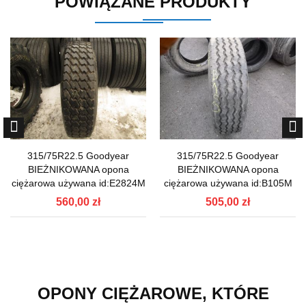
POWIĄZANE PRODUKTY
315/75R22.5 Goodyear
315/75R22.5 Goodyear
BIEŻNIKOWANA opona
BIEŻNIKOWANA opona
ciężarowa używana id:E2824M
ciężarowa używana id:B105M
560,00 zł
505,00 zł
OPONY CIĘŻAROWE, KTÓRE