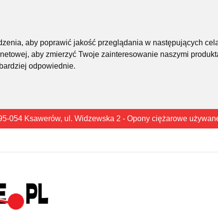
śledzenia, aby poprawić jakość przeglądania w następujących cel
rnetowej
,
aby zmierzyć Twoje zainteresowanie naszymi produkta
 bardziej odpowiednie
.
95-054 Ksawerów, ul. Widzewska 2 - Opony ciężarowe używan