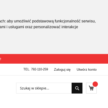
ach:
aby umożliwić podstawową funkcjonalność serwisu
,
mi i usługami oraz personalizować interakcje
e
TEL. 792-110-259
Zaloguj się
Utwórz konto
Szukaj
Mój kosz
Szukaj