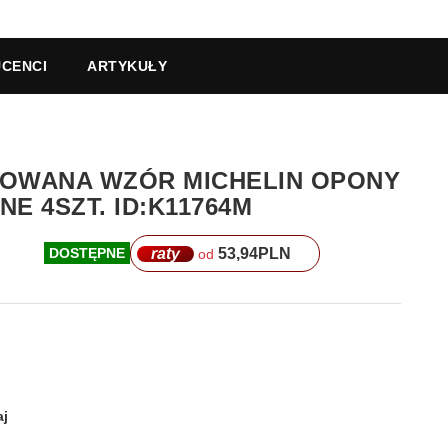
CENCI
ARTYKUŁY
NIKOWANA WZÓR MICHELIN OPONY
E 4SZT. ID:K11764M
raty
53,94
PLN
DOSTĘPNE
od
j