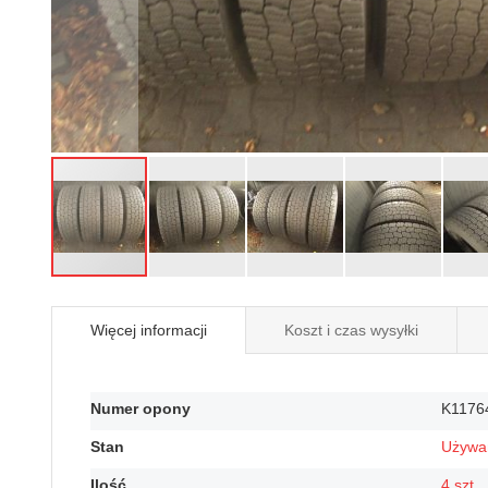
Przejdź
na
Więcej informacji
Koszt i czas wysyłki
początek
galerii
Więcej
Numer opony
K1176
informacji
Stan
Używa
Ilość
4 szt.