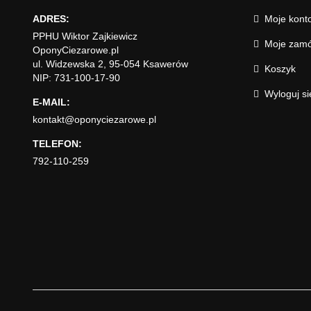
ADRES:
Moje kont
PPHU Wiktor Zajkiewicz
Moje zamó
OponyCiezarowe.pl
ul. Widzewska 2, 95-054 Ksawerów
Koszyk
NIP: 731-100-17-90
Wyloguj si
E-MAIL:
kontakt@oponyciezarowe.pl
TELEFON:
792-110-259