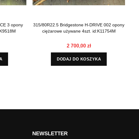
CE 3 opony
315/80R22.5 Bridgestone H-DRIVE 002 opony
d:K9518M
ciężarowe używane 4szt. id:K11754M
GO
2 700,00 zł
A
DODAJ DO KOSZYKA
NEWSLETTER