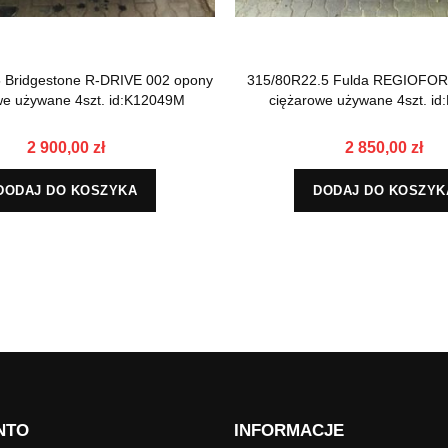
 Bridgestone R-DRIVE 002 opony
315/80R22.5 Fulda REGIOFOR
we używane 4szt. id:K12049M
ciężarowe używane 4szt. i
2 900,00 zł
2 850,00 zł
DODAJ DO KOSZYKA
DODAJ DO KOSZYK
NTO
INFORMACJE