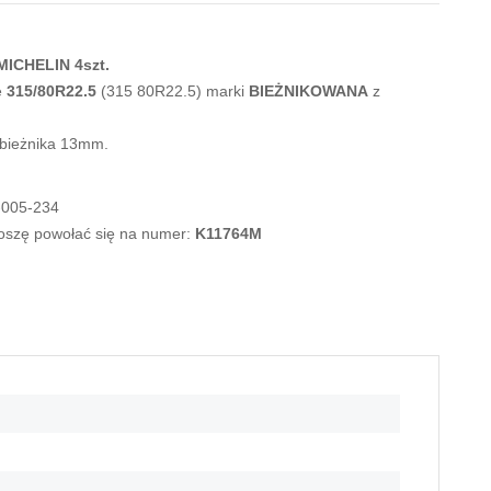
ICHELIN 4szt.
e
315/80R22.5
(315 80R22.5) marki
BIEŻNIKOWANA
z
 bieżnika 13mm.
-005-234
roszę powołać się na numer:
K11764M