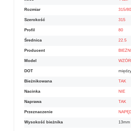
Rozmiar
315/8
Szerokość
315
Profil
80
Średnica
22.5
Producent
BIEŻ
Model
WZÓR
DOT
między
Bieżnikowana
TAK
Nacinka
NIE
Naprawa
TAK
Przeznaczenie
NAPĘ
Wysokość bieżnika
13mm