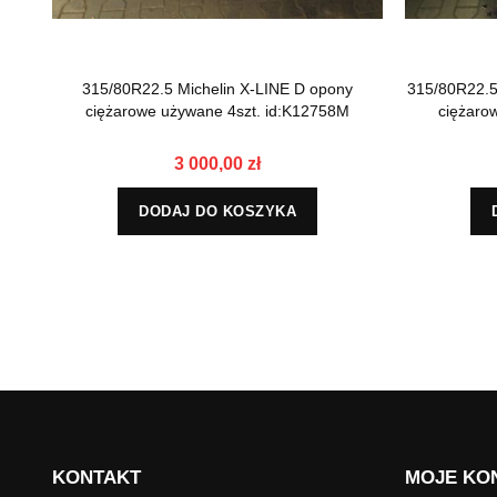
315/80R22.5 Michelin X-LINE D opony
315/80R22.5
ciężarowe używane 4szt. id:K12758M
ciężaro
3 000,00 zł
DODAJ DO KOSZYKA
KONTAKT
MOJE KO