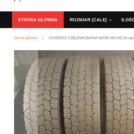
STRONA GŁÓWNA
ROZMIAR [CALE]
ILOŚ
Strona główna
315/80R22.5 BIEŻNIKOWANA WZÓR MICHELIN opony
Przejdź
na
koniec
galerii