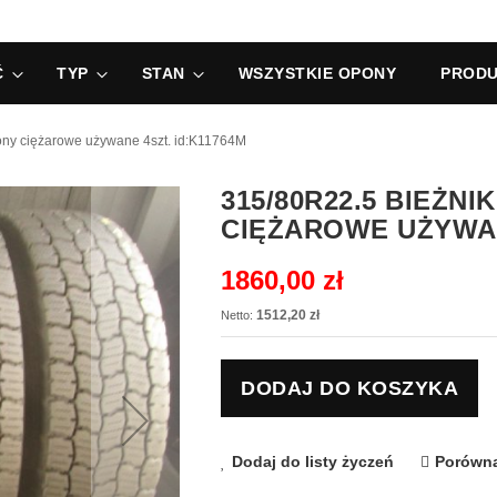
Ć
TYP
STAN
WSZYSTKIE OPONY
PRODU
 ciężarowe używane 4szt. id:K11764M
315/80R22.5 BIEŻ
CIĘŻAROWE UŻYWAN
1860,00 zł
1512,20 zł
DODAJ DO KOSZYKA
Dodaj do listy życzeń
Porówna