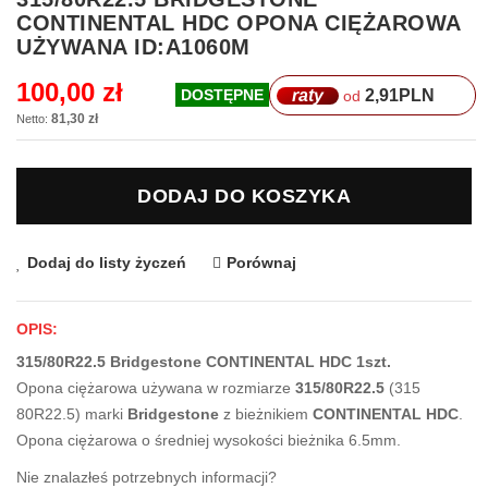
na
CONTINENTAL HDC OPONA CIĘŻAROWA
początek
UŻYWANA ID:A1060M
galerii
100,00 zł
raty
2,91
PLN
DOSTĘPNE
od
81,30 zł
DODAJ DO KOSZYKA
Dodaj do listy życzeń
Porównaj
OPIS:
315/80R22.5 Bridgestone CONTINENTAL HDC 1szt.
Opona ciężarowa używana w rozmiarze
315/80R22.5
(315
80R22.5) marki
Bridgestone
z bieżnikiem
CONTINENTAL HDC
.
Opona ciężarowa o średniej wysokości bieżnika 6.5mm.
Nie znalazłeś potrzebnych informacji?