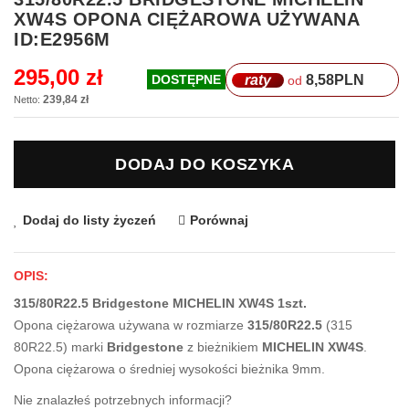
na
XW4S OPONA CIĘŻAROWA UŻYWANA
początek
ID:E2956M
galerii
295,00 zł
raty
8,58
PLN
DOSTĘPNE
od
239,84 zł
DODAJ DO KOSZYKA
Dodaj do listy życzeń
Porównaj
OPIS:
315/80R22.5 Bridgestone MICHELIN XW4S 1szt.
Opona ciężarowa używana w rozmiarze
315/80R22.5
(315
80R22.5) marki
Bridgestone
z bieżnikiem
MICHELIN XW4S
.
Opona ciężarowa o średniej wysokości bieżnika 9mm.
Nie znalazłeś potrzebnych informacji?