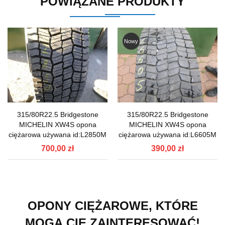
POWIĄZANE PRODUKTY
Nowy
315/80R22.5 Bridgestone
315/80R22.5 Bridgestone
MICHELIN XW4S opona
MICHELIN XW4S opona
ciężarowa używana id:L2850M
ciężarowa używana id:L6605M
700,00 zł
390,00 zł
OPONY CIĘŻAROWE, KTÓRE
MOGĄ CIĘ ZAINTERESOWAĆ!