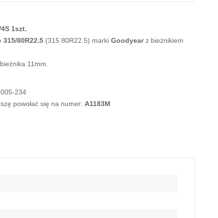
4S 1szt.
e
315/80R22.5
(315 80R22.5) marki
Goodyear
z bieżnikiem
 bieżnika 11mm.
-005-234
roszę powołać się na numer:
A1183M