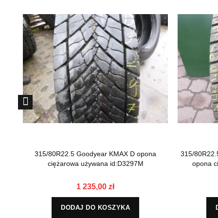
315/80R22.5 Goodyear KMAX D opona
315/80R22.
ciężarowa używana id:D3297M
opona c
1 235,00 zł
DODAJ DO KOSZYKA