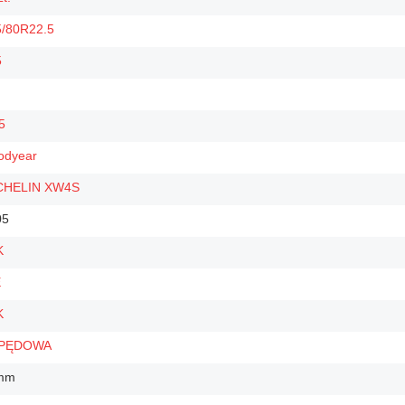
5/80R22.5
5
5
odyear
CHELIN XW4S
05
K
E
K
PĘDOWA
mm