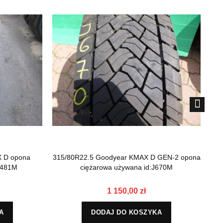
X D opona
315/80R22.5 Goodyear KMAX D GEN-2 opona
3
5481M
ciężarowa używana id:J670M
1 150,00 zł
A
DODAJ DO KOSZYKA