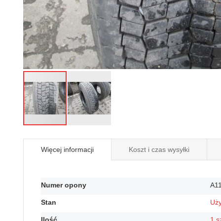
Przejdź
na
Więcej informacji
Koszt i czas wysyłki
początek
galerii
Więcej
Numer opony
A1
informacji
Stan
Uż
Ilość
1 s