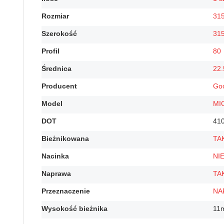
Rozmiar
31
Szerokość
31
Profil
80
Średnica
22.
Producent
Go
Model
MI
DOT
41
Bieżnikowana
TA
Nacinka
NI
Naprawa
TA
Przeznaczenie
NA
Wysokość bieżnika
11