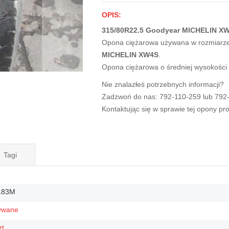
OPIS:
315/80R22.5 Goodyear MICHELIN XW
Opona ciężarowa używana w rozmiarz
MICHELIN XW4S
.
Opona ciężarowa o średniej wysokości
Nie znalazłeś potrzebnych informacji?
Zadzwoń do nas: 792-110-259 lub 792
Kontaktując się w sprawie tej opony p
Tagi
183M
ywane
zt.