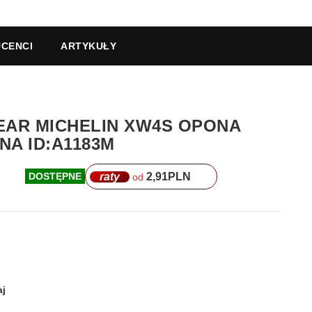
CENCI
ARTYKUŁY
YEAR MICHELIN XW4S OPONA
A ID:A1183M
raty
2,91
PLN
DOSTĘPNE
od
j