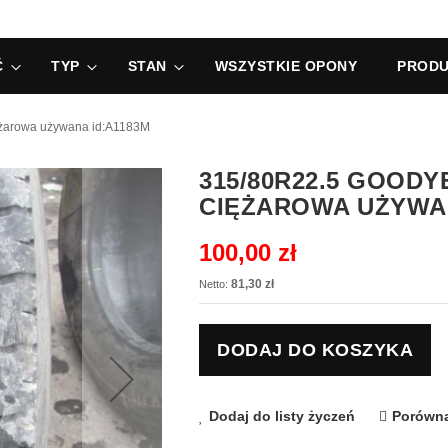
Ć
TYP
STAN
WSZYSTKIE OPONY
PRODU
żarowa używana id:A1183M
315/80R22.5 GOOD
CIĘŻAROWA UŻYWAN
100,00 zł
81,30 zł
DODAJ DO KOSZYKA
Dodaj do listy życzeń
Porówna