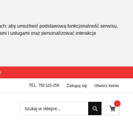
ach:
aby umożliwić podstawową funkcjonalność serwisu
,
mi i usługami oraz personalizować interakcje
e
TEL. 792-110-259
Zaloguj się
Utwórz konto
Szukaj
Mój kosz
Szukaj