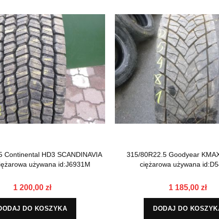
5 Continental HD3 SCANDINAVIA
315/80R22.5 Goodyear KMA
iężarowa używana id:J6931M
ciężarowa używana id:D
1 200,00 zł
1 185,00 zł
DODAJ DO KOSZYKA
DODAJ DO KOSZYK