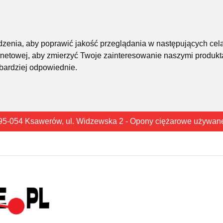
śledzenia, aby poprawić jakość przeglądania w następujących cel
rnetowej
,
aby zmierzyć Twoje zainteresowanie naszymi produkta
 bardziej odpowiednie
.
95-054 Ksawerów, ul. Widzewska 2 - Opony ciężarowe używan