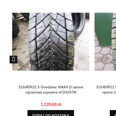
315/80R22.5 Goodyear KMAX D opona
315/80R22.
ciężarowa używana id:D3297M
opona c
1 235,00 zł
DODAJ DO KOSZYKA