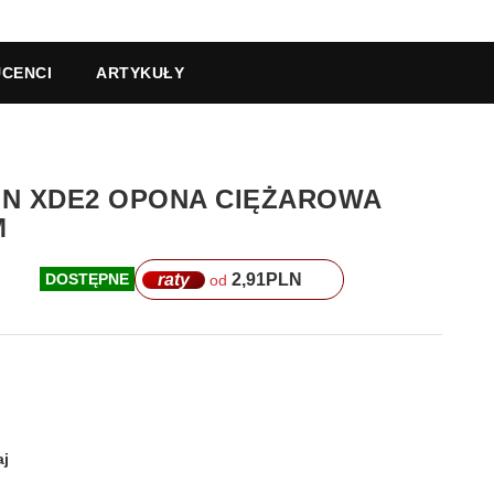
CENCI
ARTYKUŁY
LIN XDE2 OPONA CIĘŻAROWA
M
raty
2,91
PLN
DOSTĘPNE
od
j