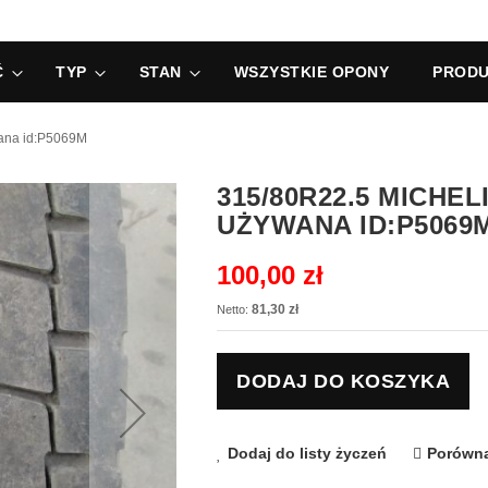
Ć
TYP
STAN
WSZYSTKIE OPONY
PRODU
ana id:P5069M
315/80R22.5 MICHE
UŻYWANA ID:P5069
100,00 zł
81,30 zł
DODAJ DO KOSZYKA
Dodaj do listy życzeń
Porówna