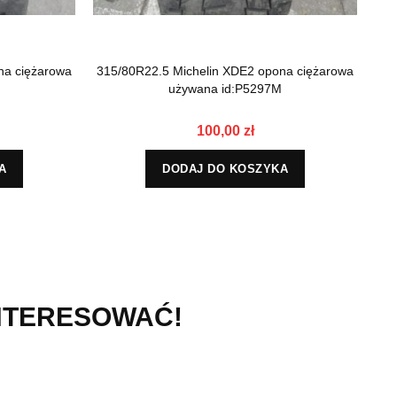
na ciężarowa
315/80R22.5 Michelin XDE2 opona ciężarowa
31
używana id:P5297M
100,00 zł
A
DODAJ DO KOSZYKA
INTERESOWAĆ!