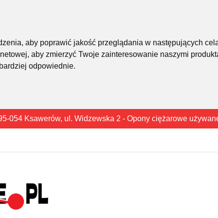
śledzenia, aby poprawić jakość przeglądania w następujących cel
rnetowej
,
aby zmierzyć Twoje zainteresowanie naszymi produkta
 bardziej odpowiednie
.
95-054 Ksawerów, ul. Widzewska 2 - Opony ciężarowe używan