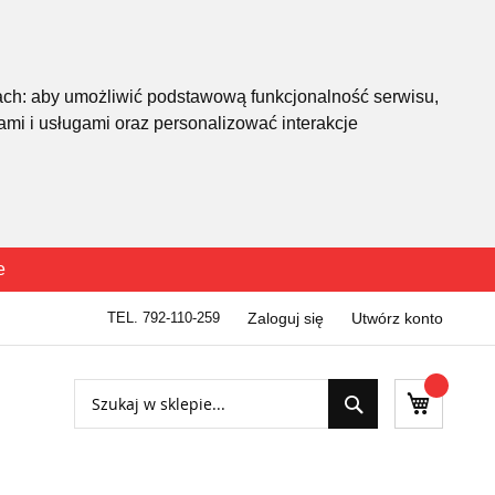
ach:
aby umożliwić podstawową funkcjonalność serwisu
,
mi i usługami oraz personalizować interakcje
e
TEL. 792-110-259
Zaloguj się
Utwórz konto
Szukaj
Mój kosz
Szukaj