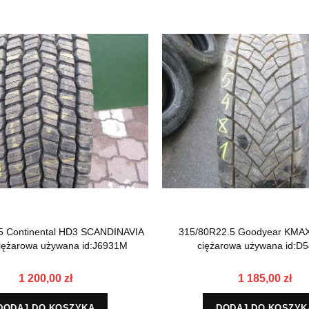
5 Continental HD3 SCANDINAVIA
315/80R22.5 Goodyear KMA
iężarowa używana id:J6931M
ciężarowa używana id:D
1 200,00 zł
1 185,00 zł
DODAJ DO KOSZYKA
DODAJ DO KOSZYK