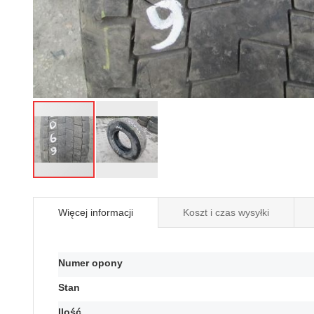
Przejdź
na
Więcej informacji
Koszt i czas wysyłki
początek
galerii
Więcej
Numer opony
informacji
Stan
Ilość