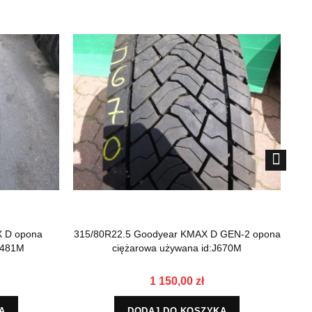
X D opona
315/80R22.5 Goodyear KMAX D GEN-2 opona
3
5481M
ciężarowa używana id:J670M
1 150,00 zł
A
DODAJ DO KOSZYKA