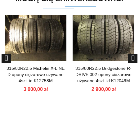
315/80R22.5 Michelin X-LINE
315/80R22.5 Bridgestone R-
D opony ciężarowe używane
DRIVE 002 opony ciężarowe
4szt. id:K12758M
używane 4szt. id:K12049M
3 000,00 zł
2 900,00 zł