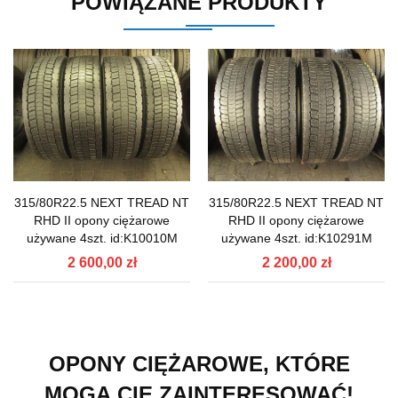
POWIĄZANE PRODUKTY
315/80R22.5 NEXT TREAD NT
315/80R22.5 NEXT TREAD NT
RHD II opony ciężarowe
RHD II opony ciężarowe
używane 4szt. id:K10010M
używane 4szt. id:K10291M
2 600,00 zł
2 200,00 zł
OPONY CIĘŻAROWE, KTÓRE
MOGĄ CIĘ ZAINTERESOWAĆ!