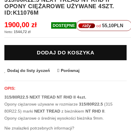
na
OPONY CIĘŻAROWE UŻYWANE 4SZT.
początek
ID:K11076M
galerii
1900,00 zł
raty
55,10
PLN
DOSTĘPNE
od
1544,72 zł
DODAJ DO KOSZYKA
Dodaj do listy życzeń
Porównaj
OPIS:
315/80R22.5 NEXT TREAD NT RHD II 4szt.
Opony ciężarowe używane w rozmiarze
315/80R22.5
(315
80R22.5) marki
NEXT TREAD
z bieżnikiem
NT RHD II
.
Opony ciężarowe o średniej wysokości bieżnika 9mm.
Nie znalazłeś potrzebnych informacji?