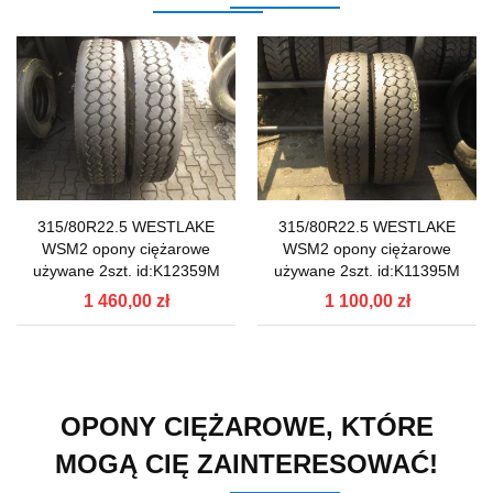
315/80R22.5 WESTLAKE
315/80R22.5 WESTLAKE
WSM2 opony ciężarowe
WSM2 opony ciężarowe
używane 2szt. id:K12359M
używane 2szt. id:K11395M
1 460,00 zł
1 100,00 zł
OPONY CIĘŻAROWE, KTÓRE
MOGĄ CIĘ ZAINTERESOWAĆ!