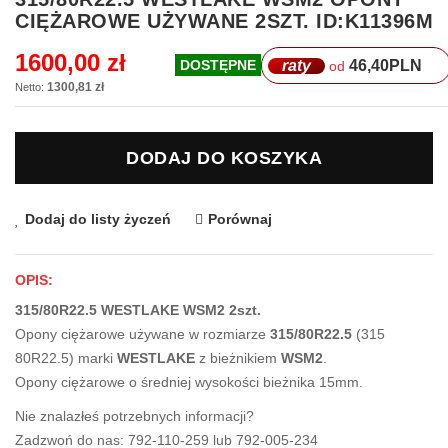
na
CIĘŻAROWE UŻYWANE 2SZT. ID:K11396M
początek
galerii
1600,00 zł
raty
46,40
PLN
DOSTĘPNE
od
1300,81 zł
DODAJ DO KOSZYKA
Dodaj do listy życzeń
Porównaj
OPIS:
315/80R22.5 WESTLAKE WSM2 2szt.
Opony ciężarowe używane w rozmiarze
315/80R22.5
(315
80R22.5) marki
WESTLAKE
z bieżnikiem
WSM2
.
Opony ciężarowe o średniej wysokości bieżnika 15mm.
Nie znalazłeś potrzebnych informacji?
Zadzwoń do nas: 792-110-259 lub 792-005-234