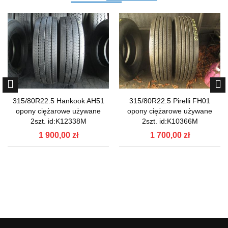
315/80R22.5 Hankook AH51
315/80R22.5 Pirelli FH01
opony ciężarowe używane
opony ciężarowe używane
2szt. id:K12338M
2szt. id:K10366M
1 900,00 zł
1 700,00 zł