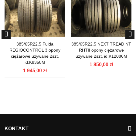
385/65R22.5 Fulda
385/65R22.5 NEXT TREAD NT
REGIOCONTROL 3 opony
RHTII opony ciężarowe
ciężarowe używane 2szt.
używane 2szt. id:K12086M
id:K8358M
1 850,00 zł
1 945,00 zł
KONTAKT