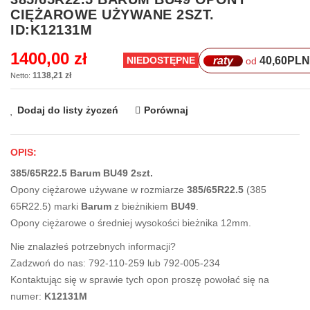
na
CIĘŻAROWE UŻYWANE 2SZT.
początek
ID:K12131M
galerii
1400,00 zł
raty
40,60
PLN
NIEDOSTĘPNE
od
1138,21 zł
Dodaj do listy życzeń
Porównaj
OPIS:
385/65R22.5 Barum BU49 2szt.
Opony ciężarowe używane w rozmiarze
385/65R22.5
(385
65R22.5) marki
Barum
z bieżnikiem
BU49
.
Opony ciężarowe o średniej wysokości bieżnika 12mm.
Nie znalazłeś potrzebnych informacji?
Zadzwoń do nas: 792-110-259 lub 792-005-234
Kontaktując się w sprawie tych opon proszę powołać się na
numer:
K12131M