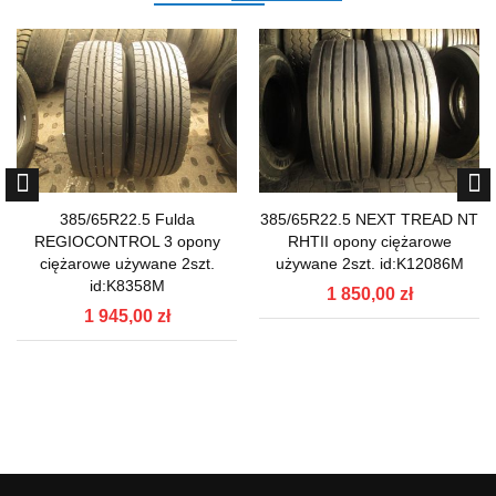
385/65R22.5 Fulda
385/65R22.5 NEXT TREAD NT
REGIOCONTROL 3 opony
RHTII opony ciężarowe
ciężarowe używane 2szt.
używane 2szt. id:K12086M
id:K8358M
1 850,00 zł
1 945,00 zł