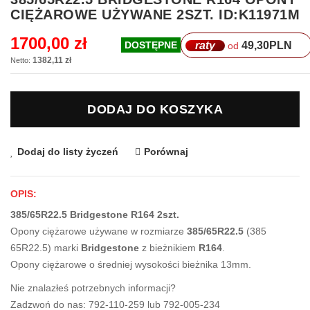
na
CIĘŻAROWE UŻYWANE 2SZT. ID:K11971M
początek
galerii
1700,00 zł
raty
49,30
PLN
DOSTĘPNE
od
1382,11 zł
DODAJ DO KOSZYKA
Dodaj do listy życzeń
Porównaj
OPIS:
385/65R22.5 Bridgestone R164 2szt.
Opony ciężarowe używane w rozmiarze
385/65R22.5
(385
65R22.5) marki
Bridgestone
z bieżnikiem
R164
.
Opony ciężarowe o średniej wysokości bieżnika 13mm.
Nie znalazłeś potrzebnych informacji?
Zadzwoń do nas: 792-110-259 lub 792-005-234