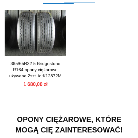
385/65R22.5 Bridgestone
R164 opony ciężarowe
używane 2szt. id:K12872M
1 680,00 zł
OPONY CIĘŻAROWE, KTÓRE
MOGĄ CIĘ ZAINTERESOWAĆ!