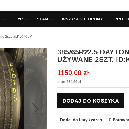
Ć
TYP
STAN
WSZYSTKIE OPONY
PRODU
ne 2szt. id:K10705M
385/65R22.5 DAYT
UŻYWANE 2SZT. ID:
1150,00 zł
934,96 zł
DODAJ DO KOSZYKA
Dodaj do listy życzeń
Porówna