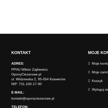
KONTAKT
MOJE KO
ADRES:
Moje kont
PPHU Wiktor Zajkiewicz
Moje zamó
OponyCiezarowe.pl
ul. Widzewska 2, 95-054 Ksawerów
Koszyk
NIP: 731-100-17-90
Wyloguj si
E-MAIL:
kontakt@oponyciezarowe.pl
TELEFON: