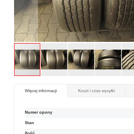
Przejdź
na
Więcej informacji
Koszt i czas wysyłki
początek
galerii
Więcej
Numer opony
informacji
Stan
Ilość