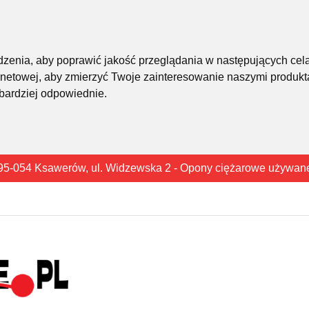
śledzenia, aby poprawić jakość przeglądania w następujących cel
rnetowej
,
aby zmierzyć Twoje zainteresowanie naszymi produkta
 bardziej odpowiednie
.
95-054 Ksawerów, ul. Widzewska 2 - Opony ciężarowe używan