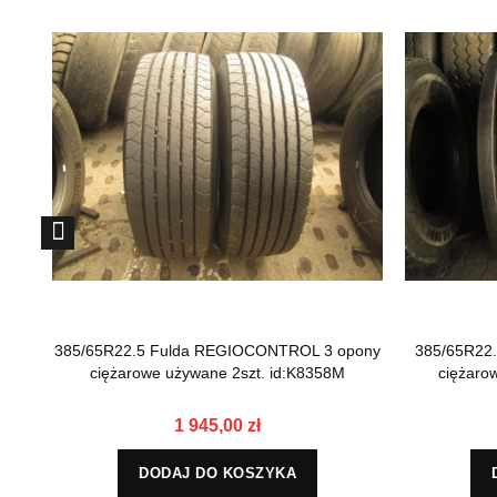
385/65R22.5 Fulda REGIOCONTROL 3 opony
385/65R22
ciężarowe używane 2szt. id:K8358M
ciężaro
1 945,00 zł
DODAJ DO KOSZYKA