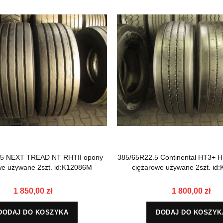
.5 NEXT TREAD NT RHTII opony
385/65R22.5 Continental HT3+ 
we używane 2szt. id:K12086M
ciężarowe używane 2szt. id
1 850,00 zł
1 800,00 zł
DODAJ DO KOSZYKA
DODAJ DO KOSZYK