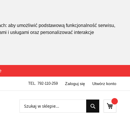
ach:
aby umożliwić podstawową funkcjonalność serwisu
,
mi i usługami oraz personalizować interakcje
e
TEL. 792-110-259
Zaloguj się
Utwórz konto
Szukaj
Mój kosz
Szukaj