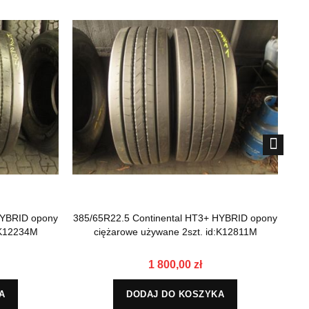
HYBRID opony
385/65R22.5 Continental HT3+ HYBRID opony
:K12234M
ciężarowe używane 2szt. id:K12811M
CON
1 800,00 zł
A
DODAJ DO KOSZYKA