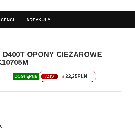
CENCI
ARTYKUŁY
ON D400T OPONY CIĘŻAROWE
K10705M
raty
33,35
PLN
DOSTĘPNE
od
j