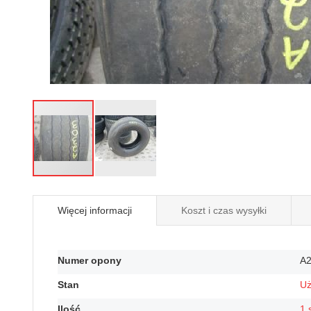
Przejdź
na
Więcej informacji
Koszt i czas wysyłki
początek
galerii
Więcej
Numer opony
A
informacji
Stan
U
Ilość
1 