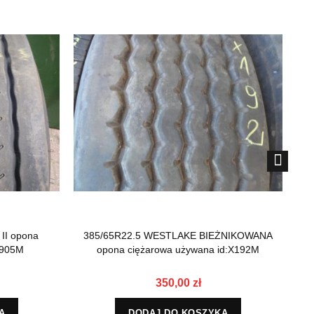
II opona
385/65R22.5 WESTLAKE BIEŻNIKOWANA
38
5905M
opona ciężarowa używana id:X192M
350,00 zł
A
DODAJ DO KOSZYKA