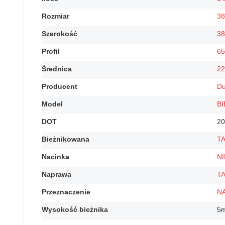
Rozmiar
38
Szerokość
38
Profil
65
Średnica
22
Producent
Du
Model
B
DOT
20
Bieżnikowana
T
Nacinka
NI
Naprawa
T
Przeznaczenie
N
Wysokość bieżnika
5