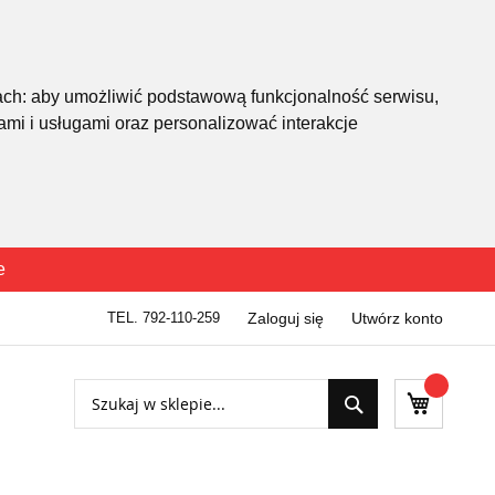
ach:
aby umożliwić podstawową funkcjonalność serwisu
,
mi i usługami oraz personalizować interakcje
e
TEL. 792-110-259
Zaloguj się
Utwórz konto
Szukaj
Mój kosz
Szukaj