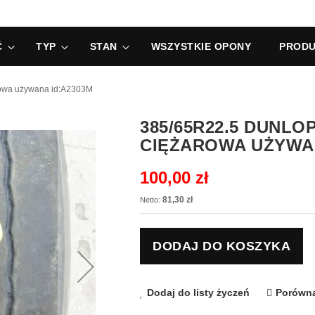
Ć
TYP
STAN
WSZYSTKIE OPONY
PRODU
owa używana id:A2303M
385/65R22.5 DUNL
CIĘŻAROWA UŻYWAN
100,00 zł
81,30 zł
DODAJ DO KOSZYKA
Dodaj do listy życzeń
Porówna