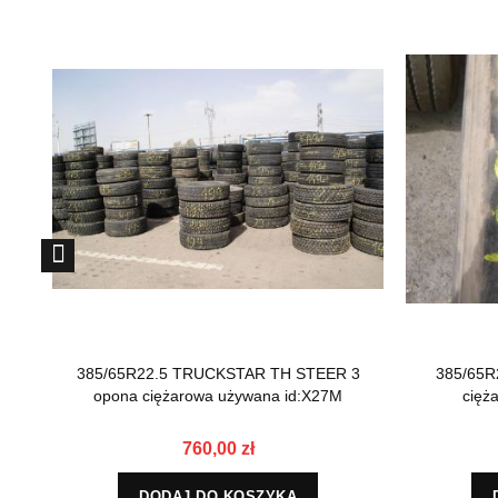
385/65R22.5 TRUCKSTAR TH STEER 3
385/65R
opona ciężarowa używana id:X27M
cięż
760,00 zł
DODAJ DO KOSZYKA