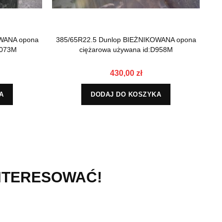
OWANA opona
385/65R22.5 Dunlop BIEŻNIKOWANA opona
38
5073M
ciężarowa używana id:D958M
430,00 zł
A
DODAJ DO KOSZYKA
INTERESOWAĆ!