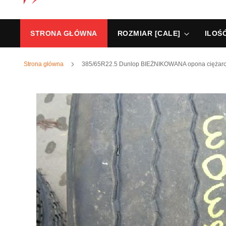
STRONA GŁÓWNA
ROZMIAR [CALE]
ILOŚ
Strona główna
385/65R22.5 Dunlop BIEŻNIKOWANA opona ciężar
Przejdź
na
koniec
galerii