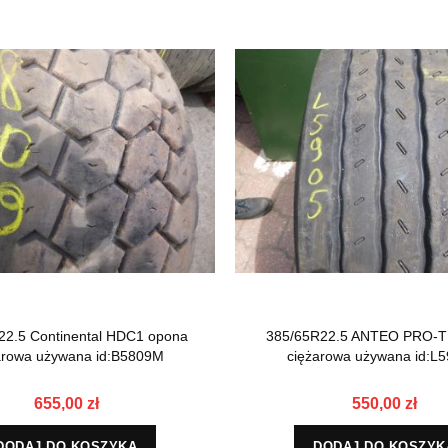
22.5 Continental HDC1 opona
385/65R22.5 ANTEO PRO-T 
arowa używana id:B5809M
ciężarowa używana id:L
655,00 zł
550,00 zł
DODAJ DO KOSZYKA
DODAJ DO KOSZYK