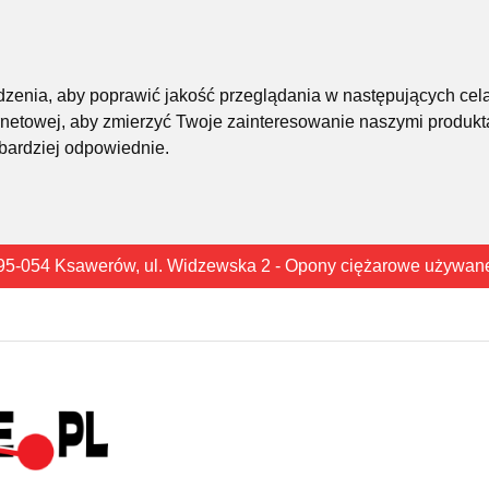
śledzenia, aby poprawić jakość przeglądania w następujących cel
rnetowej
,
aby zmierzyć Twoje zainteresowanie naszymi produkta
 bardziej odpowiednie
.
95-054 Ksawerów, ul. Widzewska 2 - Opony ciężarowe używan