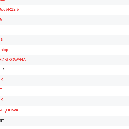
5/65R22.5
5
.5
nlop
IEŻNIKOWANA
12
AK
E
AK
APĘDOWA
mm