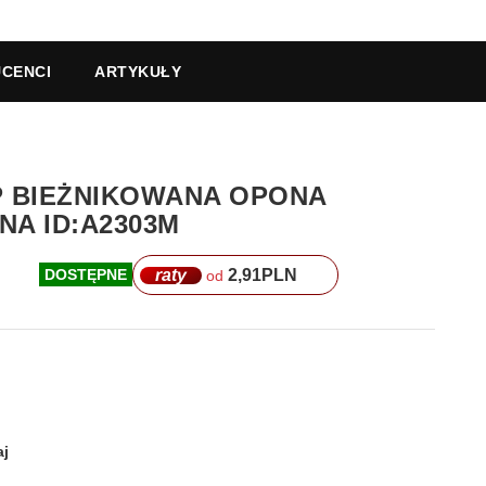
CENCI
ARTYKUŁY
OP BIEŻNIKOWANA OPONA
A ID:A2303M
raty
2,91
PLN
DOSTĘPNE
od
j