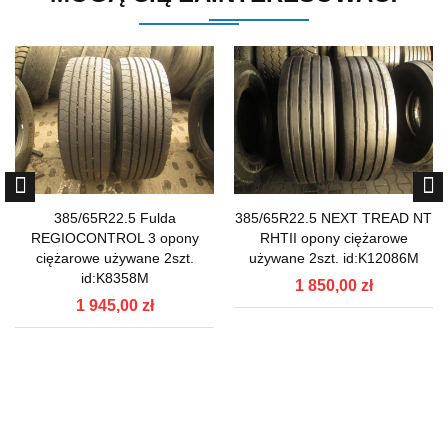
385/65R22.5 Fulda
385/65R22.5 NEXT TREAD NT
REGIOCONTROL 3 opony
RHTII opony ciężarowe
ciężarowe używane 2szt.
używane 2szt. id:K12086M
id:K8358M
1 850,00 zł
1 945,00 zł