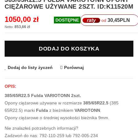
na
CIĘŻAROWE UŻYWANE 2SZT. ID:K11520M
początek
galerii
1050,00 zł
raty
30,45
PLN
DOSTĘPNE
od
853,66 zł
DODAJ DO KOSZYKA
Dodaj do listy życzeń
Porównaj
OPIS:
385/65R22.5 Fulda VARIOTONN 2szt.
Opony ciężarowe używane w rozmiarze
385/65R22.5
(385
65R22.5) marki
Fulda
z bieżnikiem
VARIOTONN
.
Opony ciężarowe o średniej wysokości bieżnika 9mm.
Nie znalazłeś potrzebnych informacji?
Zadzwoń do nas: 792-110-259 lub 792-005-234