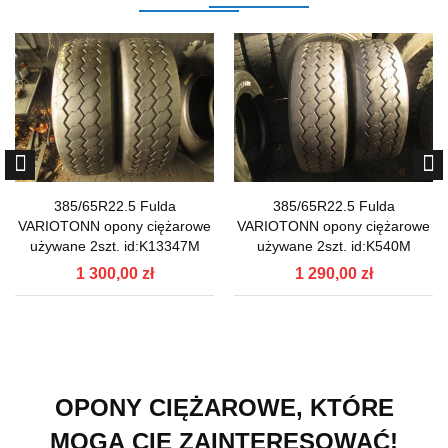
385/65R22.5 Fulda
385/65R22.5 Fulda
VARIOTONN opony ciężarowe
VARIOTONN opony ciężarowe
używane 2szt. id:K13347M
używane 2szt. id:K540M
1 300,00 zł
1 290,00 zł
OPONY CIĘŻAROWE, KTÓRE
MOGĄ CIĘ ZAINTERESOWAĆ!