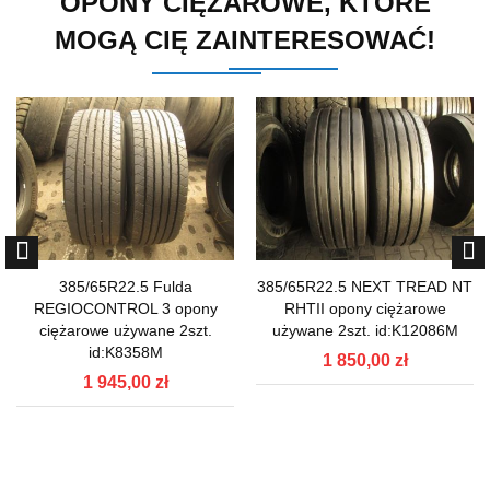
OPONY CIĘŻAROWE, KTÓRE
MOGĄ CIĘ ZAINTERESOWAĆ!
385/65R22.5 Fulda
385/65R22.5 NEXT TREAD NT
REGIOCONTROL 3 opony
RHTII opony ciężarowe
ciężarowe używane 2szt.
używane 2szt. id:K12086M
id:K8358M
1 850,00 zł
1 945,00 zł