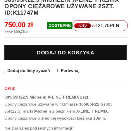
na
OPONY CIĘŻAROWE UŻYWANE 2SZT.
początek
ID:K11747M
galerii
750,00 zł
raty
21,75
PLN
DOSTĘPNE
od
609,76 zł
DODAJ DO KOSZYKA
Dodaj do listy życzeń
Porównaj
OPIS:
385/65R22.5 Michelin X-LINE T REMIX 2szt.
Opony ciężarowe używane w rozmiarze
385/65R22.5
(385
65R22.5) marki
Michelin
z bieżnikiem
X-LINE T REMIX
.
Opony ciężarowe o średniej wysokości bieżnika 10mm.
Nie znalazłeś potrzebnych informacji?