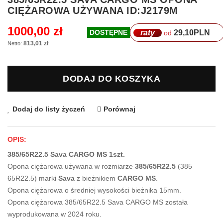
na
CIĘŻAROWA UŻYWANA ID:J2179M
początek
galerii
1000,00 zł
raty
29,10
PLN
DOSTĘPNE
od
813,01 zł
DODAJ DO KOSZYKA
Dodaj do listy życzeń
Porównaj
OPIS:
385/65R22.5 Sava CARGO MS 1szt.
Opona ciężarowa używana w rozmiarze
385/65R22.5
(385
65R22.5) marki
Sava
z bieżnikiem
CARGO MS
.
Opona ciężarowa o średniej wysokości bieżnika 15mm.
Opona ciężarowa 385/65R22.5 Sava CARGO MS została
wyprodukowana w 2024 roku.