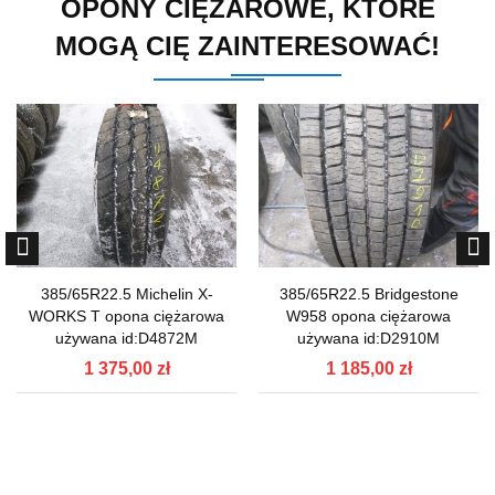
OPONY CIĘŻAROWE, KTÓRE
MOGĄ CIĘ ZAINTERESOWAĆ!
385/65R22.5 Michelin X-
385/65R22.5 Bridgestone
WORKS T opona ciężarowa
W958 opona ciężarowa
używana id:D4872M
używana id:D2910M
1 375,00 zł
1 185,00 zł