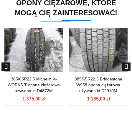
OPONY CIĘŻAROWE, KTÓRE
MOGĄ CIĘ ZAINTERESOWAĆ!
385/65R22.5 Michelin X-
385/65R22.5 Bridgestone
WORKS T opona ciężarowa
W958 opona ciężarowa
używana id:D4872M
używana id:D2910M
1 375,00 zł
1 185,00 zł