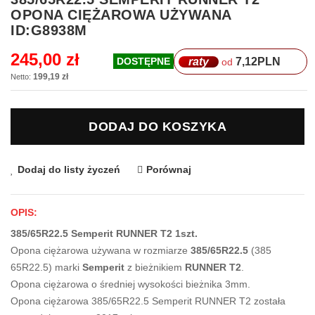
na
OPONA CIĘŻAROWA UŻYWANA
początek
ID:G8938M
galerii
245,00 zł
raty
7,12
PLN
DOSTĘPNE
od
199,19 zł
DODAJ DO KOSZYKA
Dodaj do listy życzeń
Porównaj
OPIS:
385/65R22.5 Semperit RUNNER T2 1szt.
Opona ciężarowa używana w rozmiarze
385/65R22.5
(385
65R22.5) marki
Semperit
z bieżnikiem
RUNNER T2
.
Opona ciężarowa o średniej wysokości bieżnika 3mm.
Opona ciężarowa 385/65R22.5 Semperit RUNNER T2 została