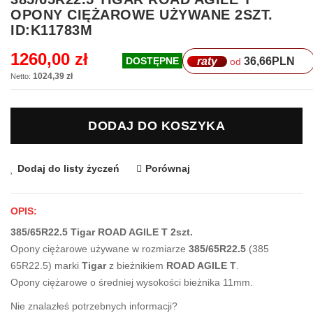
na
OPONY CIĘŻAROWE UŻYWANE 2SZT.
początek
ID:K11783M
galerii
1260,00 zł
raty
36,66
PLN
DOSTĘPNE
od
1024,39 zł
DODAJ DO KOSZYKA
Dodaj do listy życzeń
Porównaj
OPIS:
385/65R22.5 Tigar ROAD AGILE T 2szt.
Opony ciężarowe używane w rozmiarze
385/65R22.5
(385
65R22.5) marki
Tigar
z bieżnikiem
ROAD AGILE T
.
Opony ciężarowe o średniej wysokości bieżnika 11mm.
Nie znalazłeś potrzebnych informacji?