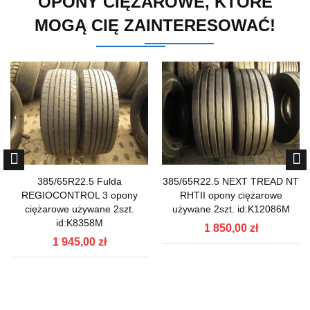
OPONY CIĘŻAROWE, KTÓRE
MOGĄ CIĘ ZAINTERESOWAĆ!
385/65R22.5 Fulda
385/65R22.5 NEXT TREAD NT
REGIOCONTROL 3 opony
RHTII opony ciężarowe
ciężarowe używane 2szt.
używane 2szt. id:K12086M
id:K8358M
1 850,00 zł
1 945,00 zł