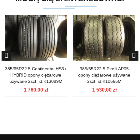
385/65R22.5 Continental HS3+
385/65R22.5 Pirelli AP05
HYBRID opony ciężarowe
opony ciężarowe używane
używane 2szt. id:K13089M
2szt. id:K10665M
1 760,00 zł
1 530,00 zł