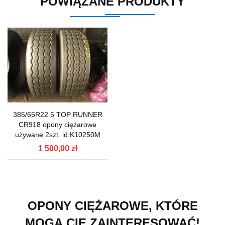
POWIĄZANE PRODUKTY
385/65R22.5 TOP RUNNER
CR918 opony ciężarowe
używane 2szt. id:K10250M
1 500,00 zł
OPONY CIĘŻAROWE, KTÓRE
MOGĄ CIĘ ZAINTERESOWAĆ!