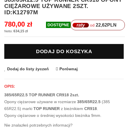
na
CIĘŻAROWE UŻYWANE 2SZT.
początek
ID:K12797M
galerii
780,00 zł
raty
22,62
PLN
DOSTĘPNE
od
634,15 zł
DODAJ DO KOSZYKA
Dodaj do listy życzeń
Porównaj
OPIS:
385/65R22.5 TOP RUNNER CR918 2szt.
Opony ciężarowe używane w rozmiarze
385/65R22.5
(385
65R22.5) marki
TOP RUNNER
z bieżnikiem
CR918
.
Opony ciężarowe o średniej wysokości bieżnika 9mm.
Nie znalazłeś potrzebnych informacji?