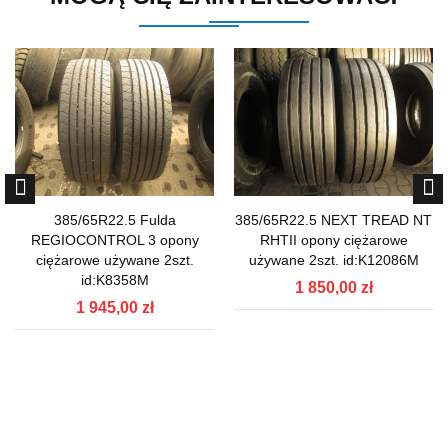
385/65R22.5 Fulda
385/65R22.5 NEXT TREAD NT
REGIOCONTROL 3 opony
RHTII opony ciężarowe
ciężarowe używane 2szt.
używane 2szt. id:K12086M
id:K8358M
1 850,00 zł
1 945,00 zł