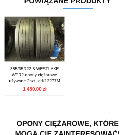
POWIĄZANE PRODUKTY
385/65R22.5 WESTLAKE
WTR2 opony ciężarowe
używane 2szt. id:K12277M
1 450,00 zł
OPONY CIĘŻAROWE, KTÓRE
MOGĄ CIĘ ZAINTERESOWAĆ!