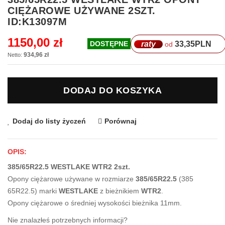
na
CIĘŻAROWE UŻYWANE 2SZT.
początek
ID:K13097M
galerii
1150,00 zł
raty
33,35
PLN
DOSTĘPNE
od
934,96 zł
DODAJ DO KOSZYKA
Dodaj do listy życzeń
Porównaj
OPIS:
385/65R22.5 WESTLAKE WTR2 2szt.
Opony ciężarowe używane w rozmiarze
385/65R22.5
(385
65R22.5) marki
WESTLAKE
z bieżnikiem
WTR2
.
Opony ciężarowe o średniej wysokości bieżnika 11mm.
Nie znalazłeś potrzebnych informacji?